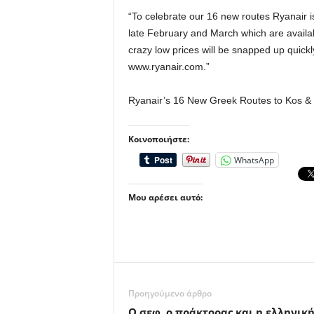
“To celebrate our 16 new routes Ryanair is
late February and March which are availab
crazy low prices will be snapped up quic
www.ryanair.com.”
Ryanair’s 16 New Greek Routes to Kos &
Κοινοποιήστε:
WhatsApp
Μου αρέσει αυτό:
Προηγούμενο άρθρο
Ο σεφ, ο πράκτορας και η ελληνικ