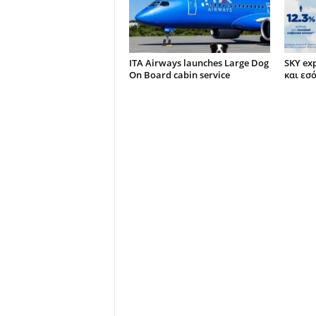
ITA Airways launches Large Dog
SKY ex
On Board cabin service
και εσ