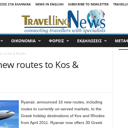
ΉΣΕΙΣ ΣΤΑ ΕΛΛΗΝΙΚΆ
NEWS IN ENGLISH
SUBSCRIBE TO NEWLETTER
TRAVELLI
ΟΙΚΟΝΟΜΙΑ
ΦΟΡΕΙΣ
ΕΚΔΗΛΩΣΕΙΣ
ΜΕΤΑ
es to Kos & Rhodes
new routes to Kos &
Ryanair, announced 16 new routes, including
routes to currently un-served markets, to the
Greek holiday destinations of Kos and Rhodes
from April 2011. Ryanair now offers 30 Greek