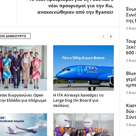
νέοι προορισμοί για την Κω,
Ένω
ανακοινώθηκαν από την Ryanαir
Συνά
της
5 Αυγ
ΤΟΝ ΔΗΜΙΟΥΡΓΟ
Τουρ
Ξεκί
600 
5 Αυγ
Blue
γεμά
εμπε
5 Αυγ
ates διοργανώνει Open
Η ITA Airways λανσάρει το
την Ελλάδα για πλήρωμα
Large Dog On Board για
Καστ
σκύλους
δύο 
Σύντ
5 Αυγ