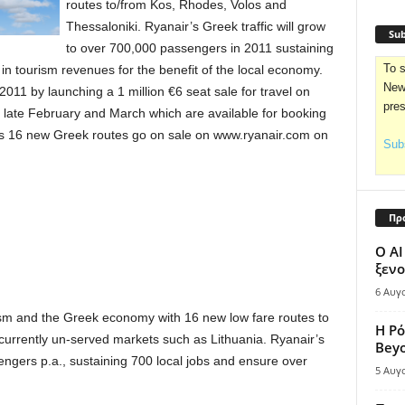
routes to/from Kos, Rhodes, Volos and
Thessaloniki. Ryanair’s Greek traffic will grow
Sub
to over 700,000 passengers in 2011 sustaining
To s
in tourism revenues for the benefit of the local economy.
News
2011 by launching a 1 million €6 seat sale for travel on
pre
ate February and March which are available for booking
’s 16 new Greek routes go on sale on www.ryanair.com on
Subs
Πρ
Ο AI
ξενο
6 Αυγ
rism and the Greek economy with 16 new low fare routes to
Η Ρό
currently un-served markets such as Lithuania. Ryanair’s
Bey
engers p.a., sustaining 700 local jobs and ensure over
5 Αυγ