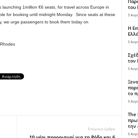
Παρά
του
 launching 1million €6 seats, for travel across Europe in
le for booking until midnight Monday. Since seats at these
5 Αυγ
kly, we urge passengers to book them today on
Η Em
Ελλ
5 Αυγ
 Rhodes
Σχέδ
τον
5 Αυγ
Ξενο
παρά
το π
5 Αυγ
The 
πρωτ
την 
Επόμενο άρθρο
5 Αυγ
ή
10 νέοι προορισμοί για τη Ρόδο και 6