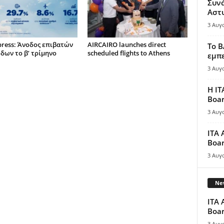
Συν
Αστ
3 Αυγ
press: Άνοδος επιβατών
AIRCAIRO launches direct
Το B
όδων το β’ τρίμηνο
scheduled flights to Athens
εμπε
3 Αυγ
Η IT
Boar
3 Αυγ
ITA 
Boar
3 Αυγ
New
ITA 
Boar
3 Αυγ