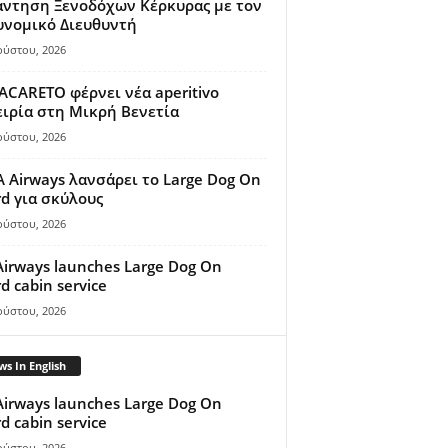
άντηση Ξενοδόχων Κέρκυρας με τον
υνομικό Διευθυντή
ούστου, 2026
ACARETO φέρνει νέα aperitivo
ιρία στη Μικρή Βενετία
ούστου, 2026
A Airways λανσάρει το Large Dog On
d για σκύλους
ούστου, 2026
Airways launches Large Dog On
d cabin service
ούστου, 2026
s In English
Airways launches Large Dog On
d cabin service
ούστου, 2026