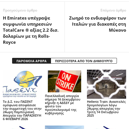
Προηγούμενο άρθρο
Επόμενο άρθρο
Η Emirates υπέγραψε
Ζωηρό το ενδιαφέρον των
συμφωνία υπηρεσιών
Ιταλών για διακοπές στη
TotalCare ® αξίας 2.2 δισ.
Μύκονο
δολαρίων με τη Rolls-
Royce
ΠΑΡΟΜΟΙΑ ΑΡΘΡΑ
ΠΕΡΙΣΣΟΤΕΡΑ ΑΠΟ ΤΟΝ ΔΗΜΙΟΥΡΓΟ
Πανελλαδική απεργία
σήμερα 16 Δεκεμβρίου
Το Δ.Σ. του ΠΑΣΕΝΤ
Hellenic Train: Αναστολές
κήρυξε η ΑΔΕΔΥ με
ομόφωνα αποφάσισε
δρομολογίων λόγω
φόντο τον
την συμμετοχή του στην
24ωρης απεργίας την
προϋπολογισμό της
24ωρη Παμπειραϊκή
Τρίτη 14 Οκτωβρίου
κυβέρνησης
Απεργία την ΠΑΡΑΣΚΕΥΗ
2025
6 ΦΛΕΒΑΡΗ 2026