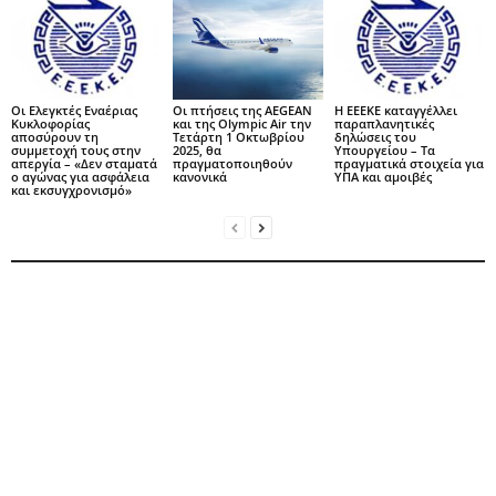
Οι Ελεγκτές Εναέριας
Οι πτήσεις της AEGEAN
Η ΕΕΕΚΕ καταγγέλλει
Κυκλοφορίας
και της Olympic Air την
παραπλανητικές
αποσύρουν τη
Τετάρτη 1 Οκτωβρίου
δηλώσεις του
συμμετοχή τους στην
2025, θα
Υπουργείου – Τα
απεργία – «Δεν σταματά
πραγματοποιηθούν
πραγματικά στοιχεία για
ο αγώνας για ασφάλεια
κανονικά
ΥΠΑ και αμοιβές
και εκσυγχρονισμό»