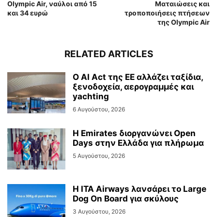
Olympic Air, ναύλοι από 15
Ματαιώσεις και
και 34 ευρώ
τροποποιήσεις πτήσεων
της Olympic Air
RELATED ARTICLES
Ο AI Act της ΕΕ αλλάζει ταξίδια,
ξενοδοχεία, αερογραμμές και
yachting
6 Αυγούστου, 2026
Η Emirates διοργανώνει Open
Days στην Ελλάδα για πλήρωμα
5 Αυγούστου, 2026
Η ITA Airways λανσάρει το Large
Dog On Board για σκύλους
3 Αυγούστου, 2026