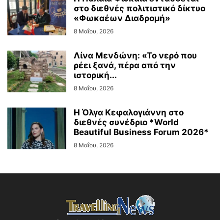
στο διεθνές πολιτιστικό δίκτυο
«Φωκαέων Διαδρομή»
8 Μαΐου, 2026
Λίνα Μενδώνη: «Το νερό που
ρέει ξανά, πέρα από την
ιστορική...
8 Μαΐου, 2026
Η Όλγα Κεφαλογιάννη στο
διεθνές συνέδριο *World
Beautiful Business Forum 2026*
8 Μαΐου, 2026