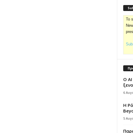
Sub
To s
News
pre
Subs
Πρ
Ο AI
ξενο
6 Αυγ
Η Ρ
Bey
5 Αυγ
Παρά