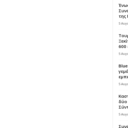
Ένω
Συνά
της
5 Αυγ
Τουρ
Ξεκί
600 
5 Αυγ
Blue
γεμά
εμπε
5 Αυγ
Κασ
δύο 
Σύντ
5 Αυγ
Συν