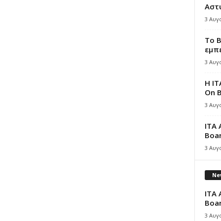
Αστ
3 Αυγ
Το B
εμπε
3 Αυγ
Η IT
On B
3 Αυγ
ITA 
Boar
3 Αυγ
New
ITA 
Boar
3 Αυγ