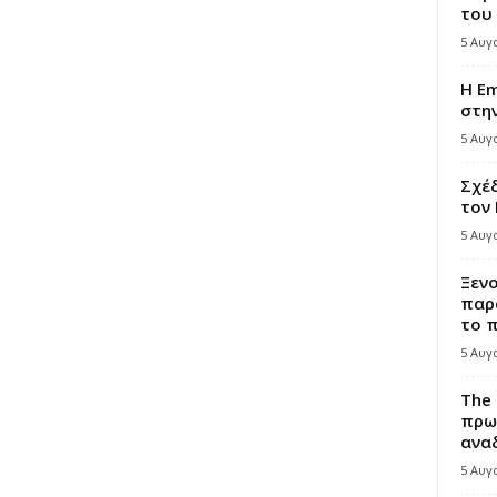
του
5 Αυγ
Η Em
στη
5 Αυγ
Σχέδ
τον
5 Αυγ
Ξεν
παρ
το π
5 Αυγ
The 
πρω
αναδ
5 Αυγ