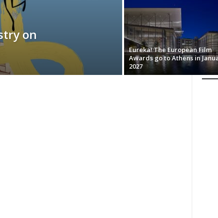
try on
Eureka! The European Film
Awards go to Athens in Janu
2027