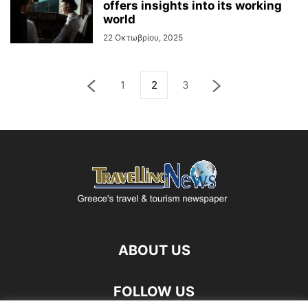
offers insights into its working
world
22 Οκτωβρίου, 2025
1
2
3
ABOUT US
FOLLOW US