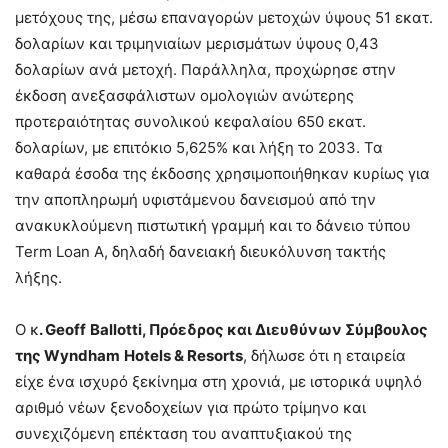
μετόχους της, μέσω επαναγορών μετοχών ύψους 51 εκατ.
δολαρίων και τριμηνιαίων μερισμάτων ύψους 0,43
δολαρίων ανά μετοχή. Παράλληλα, προχώρησε στην
έκδοση ανεξασφάλιστων ομολογιών ανώτερης
προτεραιότητας συνολικού κεφαλαίου 650 εκατ.
δολαρίων, με επιτόκιο 5,625% και λήξη το 2033. Τα
καθαρά έσοδα της έκδοσης χρησιμοποιήθηκαν κυρίως για
την αποπληρωμή υφιστάμενου δανεισμού από την
ανακυκλούμενη πιστωτική γραμμή και το δάνειο τύπου
Term Loan A, δηλαδή δανειακή διευκόλυνση τακτής
λήξης.
Ο κ
.
Geoff
Ballotti
, Πρόεδρος και Διευθύνων Σύμβουλος
της
Wyndham
Hotels
&
Resorts
, δήλωσε ότι η εταιρεία
είχε ένα ισχυρό ξεκίνημα στη χρονιά, με ιστορικά υψηλό
αριθμό νέων ξενοδοχείων για πρώτο τρίμηνο και
συνεχιζόμενη επέκταση του αναπτυξιακού της