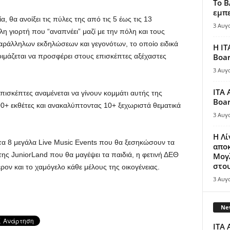
Το B
εμπε
 θα ανοίξει τις πύλες της από τις 5 έως τις 13
3 Αυγ
η γιορτή που “αναπνέει” μαζί με την πόλη και τους
ράλληλων εκδηλώσεων και γεγονότων, το οποίο ειδικά
Η IT
ιμάζεται να προσφέρει στους επισκέπτες αξέχαστες
Boar
3 Αυγ
ITA 
πισκέπτες αναμένεται να γίνουν κομμάτι αυτής της
Boar
00+ εκθέτες και ανακαλύπτοντας 10+ ξεχωριστά θεματικά
3 Αυγ
Η Λ
τα 8 μεγάλα Live Music Events που θα ξεσηκώσουν τα
απο
ης JuniorLand που θα μαγέψει τα παιδιά, η φετινή ΔΕΘ
Μογλ
στου
ρον και το χαμόγελο κάθε μέλους της οικογένειας.
3 Αυγ
New
ITA 