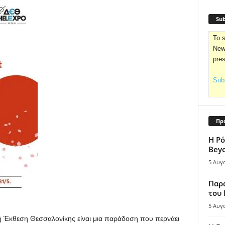
Sub
To s
News
pre
Subs
Πρ
Η Ρό
Bey
5 Αυγ
Παρά
του
5 Αυγ
θνή Έκθεση Θεσσαλονίκης είναι μια παράδοση που περνάει