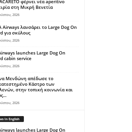
ACARETO φέρνει νέα aperitivo
ιρία στη Μικρή Βενετία
ούστου, 2026
A Airways λανσάρει το Large Dog On
d για σκύλους
ούστου, 2026
Airways launches Large Dog On
d cabin service
ούστου, 2026
ίνα Μενδώνη απέδωσε το
κατεστημένο Κάστρο των
ενών, στην τοπική κοινωνία και
ς...
ούστου, 2026
s In English
Airways launches Large Dog On