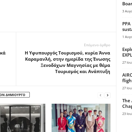
Boar
3 Αυγ
PPA 
sust
1 Αυγ
Επόμενο άρθρο
Expl
κά
H Υφυπουργός Τουρισμού, κυρία Άννα
EXPL
Καραμανλή, στην ημερίδα της Ένωσης
27 Ιου
Ξενοδόχων Μαγνησίας με θέμα
Τουρισμός και Ανάπτυξη
AIRC
flig
27 Ιου
ΤΟΝ ΔΗΜΙΟΥΡΓΟ
The 
Chap
23 Ιου