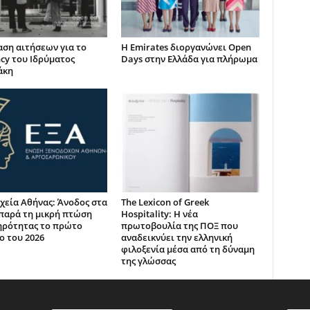
ση αιτήσεων για το
Η Emirates διοργανώνει Open
ncy του Ιδρύματος
Days στην Ελλάδα για πλήρωμα
άκη
χεία Αθήνας: Άνοδος στα
The Lexicon of Greek
παρά τη μικρή πτώση
Hospitality: Η νέα
ηρότητας το πρώτο
πρωτοβουλία της ΠΟΞ που
ο του 2026
αναδεικνύει την ελληνική
φιλοξενία μέσα από τη δύναμη
της γλώσσας