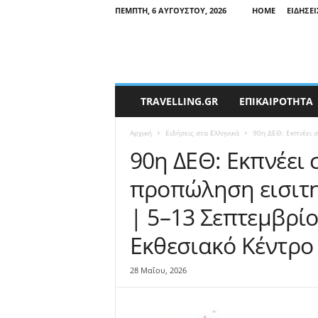
ΠΈΜΠΤΗ, 6 ΑΥΓΟΎΣΤΟΥ, 2026
HOME
ΕΙΔΉΣΕΙ
T
TRAVELLING.GR
ΕΠΙΚΑΙΡΟΤΗΤΑ
r
a
Αρχική
Ειδήσεις στα Ελληνικά
90η ΔΕΘ: Εκπνέει σ
v
e
90η ΔΕΘ: Εκπνέει 
l
προπώληση εισιτη
l
i
| 5–13 Σεπτεμβρίο
n
g
Εκθεσιακό Κέντρο
N
e
w
28 Μαΐου, 2026
s