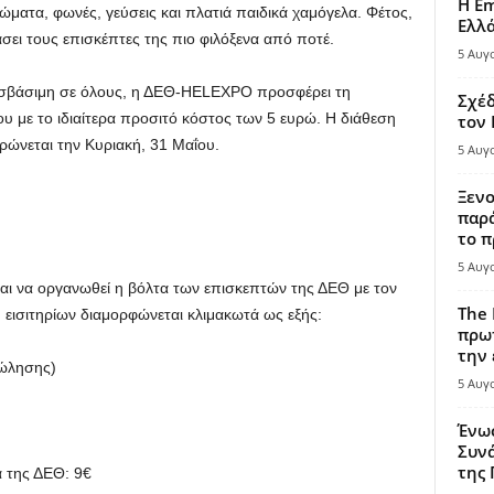
Η Em
ρώματα, φωνές, γεύσεις και πλατιά παιδικά χαμόγελα. Φέτος,
Ελλ
άσει τους επισκέπτες της πιο φιλόξενα από ποτέ.
5 Αυγ
οσβάσιμη σε όλους, η ΔΕΘ-HELEXPO προσφέρει τη
Σχέδ
ου με το ιδιαίτερα προσιτό κόστος των 5 ευρώ. Η διάθεση
τον
ρώνεται την Κυριακή, 31 Μαΐου.
5 Αυγ
Ξενο
παρά
το π
5 Αυγ
και να οργανωθεί η βόλτα των επισκεπτών της ΔΕΘ με τον
The 
 εισιτηρίων διαμορφώνεται κλιμακωτά ως εξής:
πρωτ
την 
πώλησης)
5 Αυγ
Ένω
Συνά
της
α της ΔΕΘ: 9€