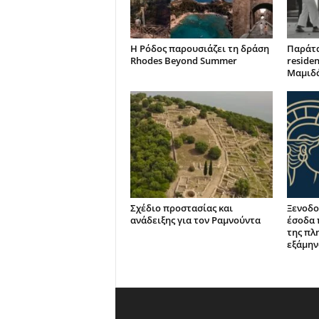
Η Ρόδος παρουσιάζει τη δράση
Παράτα
Rhodes Beyond Summer
reside
Μαμιδ
Σχέδιο προστασίας και
Ξενοδο
ανάδειξης για τον Ραμνούντα
έσοδα 
της πλ
εξάμην