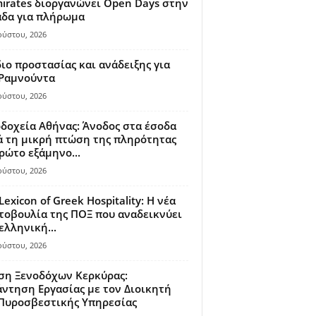
irates διοργανώνει Open Days στην
άδα για πλήρωμα
ούστου, 2026
ιο προστασίας και ανάδειξης για
 Ραμνούντα
ούστου, 2026
δοχεία Αθήνας: Άνοδος στα έσοδα
 τη μικρή πτώση της πληρότητας
ρώτο εξάμηνο...
ούστου, 2026
Lexicon of Greek Hospitality: Η νέα
οβουλία της ΠΟΞ που αναδεικνύει
ελληνική...
ούστου, 2026
ση Ξενοδόχων Κερκύρας:
ντηση Εργασίας με τον Διοικητή
 Πυροσβεστικής Υπηρεσίας