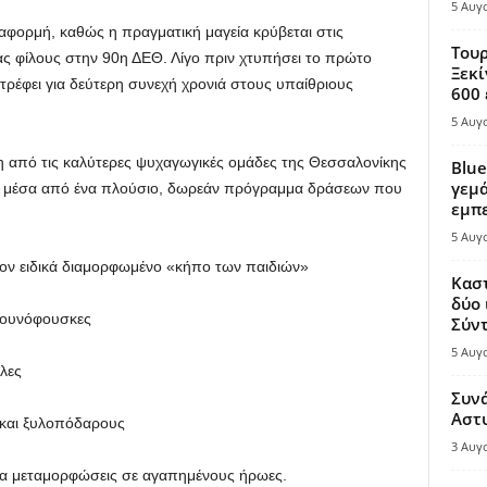
5 Αυγ
η αφορμή, καθώς η πραγματική μαγεία κρύβεται στις
Τουρ
ας φίλους στην 90η ΔΕΘ. Λίγο πριν χτυπήσει το πρώτο
Ξεκί
τρέφει για δεύτερη συνεχή χρονιά στους υπαίθριους
600 
5 Αυγ
η από τις καλύτερες ψυχαγωγικές ομάδες της Θεσσαλονίκης
Blue
γεμά
ές μέσα από ένα πλούσιο, δωρεάν πρόγραμμα δράσεων που
εμπε
5 Αυγ
τον ειδικά διαμορφωμένο «κήπο των παιδιών»
Καστ
δύο 
πουνόφουσκες
Σύντ
5 Αυγ
άλες
Συν
Αστ
 και ξυλοπόδαρους
3 Αυγ
ια μεταμορφώσεις σε αγαπημένους ήρωες.