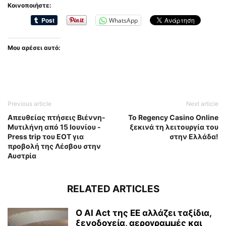
Κοινοποιήστε:
WhatsApp
Μου αρέσει αυτό:
Previous article
Next article
Απευθείας πτήσεις Βιέννη-
Το Regency Casino Online
Μυτιλήνη από 15 Ιουνίου -
ξεκινά τη λειτουργία του
Press trip του ΕΟΤ για
στην Ελλάδα!
προβολή της Λέσβου στην
Αυστρία
RELATED ARTICLES
Ο AI Act της ΕΕ αλλάζει ταξίδια,
ξενοδοχεία, αερογραμμές και