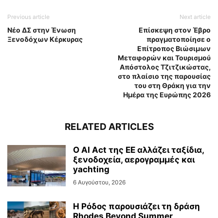
Previous article
Next article
Νέο ΔΣ στην Ένωση
Επίσκεψη στον Έβρο
Ξενοδόχων Κέρκυρας
πραγματοποίησε ο
Επίτροπος Βιώσιμων
Μεταφορών και Τουρισμού
Απόστολος Τζιτζικώστας,
στο πλαίσιο της παρουσίας
του στη Θράκη για την
Ημέρα της Ευρώπης 2026
RELATED ARTICLES
Ο AI Act της ΕΕ αλλάζει ταξίδια,
ξενοδοχεία, αερογραμμές και
yachting
6 Αυγούστου, 2026
Η Ρόδος παρουσιάζει τη δράση
Rhodes Beyond Summer