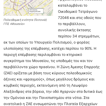
καταλαμβάνει το
Οικοδομικό Τετράγωνο
72046 και στις οδούς που
Πολεοδομική ενότητα (Γειτονιά)
το περιβάλλουν,
ΓΠΣ «Μουσείο»
συνολικής έκτασης
περίπου 34 στρεμμάτων,
εκ των οποίων το Υπουργείο Πολιτισμού, ο φορέας
υλοποίησης της επέμβασης, κατέχει περίπου το 90%. Η
περιοχή επέμβασης περιλαμβάνει το κτηριακό
συγκρότημα του Μουσείου, τις υποδομές του και τον
περιβάλλοντα χώρο πρασίνου. Η Ζώνη Άμεσης Επιρροής
(ΖΑΕ) ορίζεται με βάση τους κύριους πολεοδομικούς
άξονες και «φραγμούς», όπως μεγάλους δρόμους και
κομβικές περιοχές, εκτεινόμενη από τη Λεωφόρο
Αλεξάνδρας στα βόρεια, την οδό Αχαρνών στα δυτικά έως
την Ομόνοια και την Πανεπιστημίου στα νότια. Στα
ανατολικά η ΖΑΕ ενσωματώνει την Πλατεία Εξαρχείων