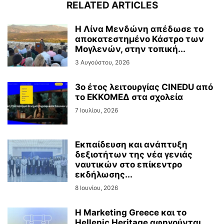
RELATED ARTICLES
Η Λίνα Μενδώνη απέδωσε το
αποκατεστημένο Κάστρο των
Μογλενών, στην τοπική...
3 Αυγούστου, 2026
3ο έτος λειτουργίας CINEDU από
το ΕΚΚΟΜΕΔ στα σχολεία
7 Ιουλίου, 2026
Εκπαίδευση και ανάπτυξη
δεξιοτήτων της νέα γενιάς
ναυτικών στο επίκεντρο
εκδήλωσης...
8 Ιουνίου, 2026
Η Marketing Greece και το
Hellenic Heritage αφηγούνται