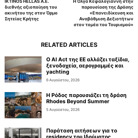
IKTINOS HELLAS A.E.
Η Όλγα Κεφαλογιάννη στην
διεθνής αξιοποίηση του
παρουσίαση της Δράσης
ακινήτου της στον Όρμο
«Επανειδίκευση και
Σητείας Κρήτης
Αναβάθμιση Δεξιοτήτων
στον τομέα του Τουρισμού»
RELATED ARTICLES
Ο AI Act της ΕΕ αλλάζει ταξίδια,
ξενοδοχεία, αερογραμμές και
yachting
6 Αυγούστου, 2026
Η Ρόδος παρουσιάζει τη δράση
Rhodes Beyond Summer
5 Αυγούστου, 2026
Παράταση αιτήσεων για το
residency του Ιδρύματος