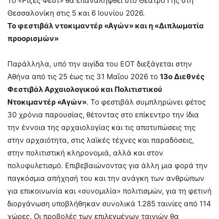
Το «Ρίζες Φεστ» θα επαναληφθεί στο Θέατρο Γης στη
Θεσσαλονίκη στις 5 και 6 Ιουνίου 2026.
Το φεστιβάλ ντοκιμαντέρ «Αγών» και η «Διπλωματία
προορισμών»
Παράλληλα, υπό την αιγίδα του ΕΟΤ διεξάγεται στην
Αθήνα από τις 25 έως τις 31 Μαΐου 2026 το
13ο Διεθνές
Φεστιβάλ Αρχαιολογικού και Πολιτιστικού
Ντοκιμαντέρ «Αγών»
. Το φεστιβάλ συμπληρώνει φέτος
30 χρόνια παρουσίας, θέτοντας στο επίκεντρο την ίδια
την έννοια της αρχαιολογίας και τις αποτυπώσεις της
στην αρχαιότητα, στις λαϊκές τέχνες και παραδόσεις,
στην πολιτιστική κληρονομιά, αλλά και στον
πολυφυλετισμό. Επιβεβαιώνοντας για άλλη μια φορά την
παγκόσμια απήχησή του και την ανάγκη των ανθρώπων
για επικοινωνία και «συνομιλία» πολιτισμών, για τη φετινή
διοργάνωση υποβλήθηκαν συνολικά 1.285 ταινίες από 114
χώρες. Οι προβολές των επιλεγμένων ταινιών θα