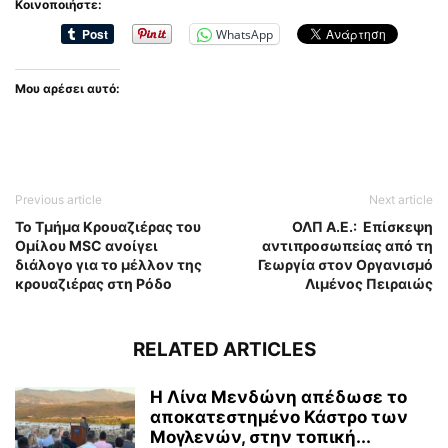
Κοινοποιήστε:
WhatsApp
Μου αρέσει αυτό:
Previous article
Next article
Το Τμήμα Κρουαζιέρας του
ΟΛΠ Α.Ε.: Επίσκεψη
Ομίλου MSC ανοίγει
αντιπροσωπείας από τη
διάλογο για το μέλλον της
Γεωργία στον Οργανισμό
κρουαζιέρας στη Ρόδο
Λιμένος Πειραιώς
RELATED ARTICLES
Η Λίνα Μενδώνη απέδωσε το
αποκατεστημένο Κάστρο των
Μογλενών, στην τοπική...