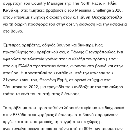
συμμετοχή του Country Manager της The North Face, κ.
Ηλία
Κανάκη
, στις τιμητικές βραβεύσεις του Messinia Challenge 2026,
όπου απένειμε τιμητική διάκριση στον κ.
Γιάννη Θεοχαρόπουλο
για τη διαρκή προσφορά του στην ορεινή διάσωση και την ασφάλεια
στο βουνό.
Έμπειρος ορειβάτης, οδηγός βουνού και διακεκριμένος
πρωταθλητής του ορειβατικού σκι, ο Γιάννης Θεοχαρόπουλος έχει
αφιερώσει τα τελευταία χρόνια στο να αλλάξει τον τρόπο με τον
οποίο η Ελλάδα προστατεύει όσους κινούνται στο βουνό και στην
ύπαιθρο. Η προσπάθειά του εντάθηκε μετά την απώλεια του
21χρονου γιου του, Θεοφάνη Ερμή, σε ορεινό ατύχημα στα
Τζουμέρκα το 2022, μια τραγωδία που ανέδειξε με τον πιο σκληρό
τρόπο τα κενά του συστήματος διάσωσης.
Το πρόβλημα που προσπαθεί να λύσει είναι κρίσιμο και διαχρονικό:
στην Ελλάδα οι επιχειρήσεις διάσωσης στο βουνό παραμένουν
αργές και αποσπασματικές, τη στιγμή που σε χώρες με
ανεπτυγμένο ορεινό τουρισμό πάνω από το 60% των τραυματιών