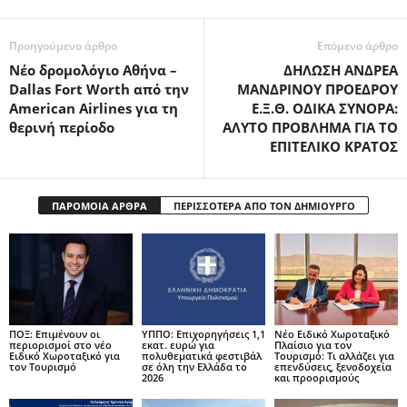
Προηγούμενο άρθρο
Επόμενο άρθρο
Νέο δρομολόγιο Αθήνα –
ΔΗΛΩΣΗ ΑΝΔΡΕΑ
Dallas Fort Worth από την
ΜΑΝΔΡΙΝΟΥ ΠΡΟΕΔΡΟΥ
American Airlines για τη
Ε.Ξ.Θ. ΟΔΙΚΑ ΣΥΝΟΡΑ:
θερινή περίοδο
ΑΛΥΤΟ ΠΡΟΒΛΗΜΑ ΓΙΑ ΤΟ
ΕΠΙΤΕΛΙΚΟ ΚΡΑΤΟΣ
ΠΑΡΟΜΟΙΑ ΑΡΘΡΑ
ΠΕΡΙΣΣΟΤΕΡΑ ΑΠΟ ΤΟΝ ΔΗΜΙΟΥΡΓΟ
ΠΟΞ: Επιμένουν οι
ΥΠΠΟ: Επιχορηγήσεις 1,1
Νέο Ειδικό Χωροταξικό
περιορισμοί στο νέο
εκατ. ευρώ για
Πλαίσιο για τον
Ειδικό Χωροταξικό για
πολυθεματικά φεστιβάλ
Τουρισμό: Τι αλλάζει για
τον Τουρισμό
σε όλη την Ελλάδα το
επενδύσεις, ξενοδοχεία
2026
και προορισμούς