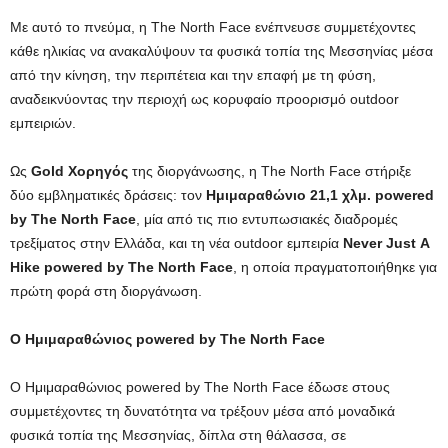
Με αυτό το πνεύμα, η The North Face ενέπνευσε συμμετέχοντες
κάθε ηλικίας να ανακαλύψουν τα φυσικά τοπία της Μεσσηνίας μέσα
από την κίνηση, την περιπέτεια και την επαφή με τη φύση,
αναδεικνύοντας την περιοχή ως κορυφαίο προορισμό outdoor
εμπειριών.
Ως
Gold
Χορηγός
της διοργάνωσης, η The North Face στήριξε
δύο εμβληματικές δράσεις: τον
Ημιμαραθώνιο 21,1 χλμ.
powered
by
The
North
Face
, μία από τις πιο εντυπωσιακές διαδρομές
τρεξίματος στην Ελλάδα, και τη νέα outdoor εμπειρία
Never
Just
A
Hike
powered
by
The
North
Face
, η οποία πραγματοποιήθηκε για
πρώτη φορά στη διοργάνωση.
Ο Ημιμαραθώνιος powered by The North Face
Ο Ημιμαραθώνιος powered by The North Face έδωσε στους
συμμετέχοντες τη δυνατότητα να τρέξουν μέσα από μοναδικά
φυσικά τοπία της Μεσσηνίας, δίπλα στη θάλασσα, σε