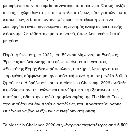
μεταφέρεται σε νοσοκομείο σε λιγότερο από μία ώρα. Όπως τονίζει
ο ίδιος, η χώρα δεν στερείται ούτε ελικοπτέρων, ούτε γιατρών, ούτε
διασωστών, λείπει ο συντονισμός και η εκπαίδευση ώστε να
λειτουργήσει ένας οργανωμένος μηχανισμός εναέριας και ορεινής
διάσωσης. Σε κάθε ατύχημα στο βουνό, όπως λέει, «κάθε λεπτό
μετράει».
Παρά τη θέσπιση, το 2022, του Εθνικού Μηχανισμού Εναέριας
Έρευνας και Διάσωσης που φέρει το όνομα του γιου του,
«Θεοφάνης Ερμής Θεοχαρόπουλος», η πλήρης λειτουργία του
παραμένει, σύμφωνα με την ορειβατική κοινότητα, σε μεγάλο βαθμό
ζητούμενο. Η βράβευσή του στο Messinia Challenge 2026 ανέδειξε
ακριβώς αυτόν τον αγώνα και υπενθύμισε ότι η εξερεύνηση της
υπαίθρου, αξία στην καρδιά της φιλοσοφίας της The North Face,
προϋποθέτει και ένα πλαίσιο ασφάλειας που προστατεύει όσους
επιλέγουν να βγουν έξω και να κινηθούν στη φύση.
Το Messinia Challenge 2026 συγκέντρωσε περισσότερες από
5.500