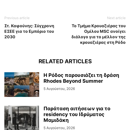
Previous article
Next article
Στ. Καφούνης: Σύγχρονη
Το Τμήμα Κρουαζιέρας του
ΕΣΕΕ για το Εμπόριο του
Ομίλου MSC ανοίγει
2030
διάλογο για το μέλλον της
κρουαζιέρας στη Ρόδο
RELATED ARTICLES
Η Ρόδος παρουσιάζει τη δράση
Rhodes Beyond Summer
5 Αυγούστου, 2026
Παράταση αιτήσεων για το
residency του Ιδρύματος
Μαμιδάκη
5 Αυγούστου, 2026