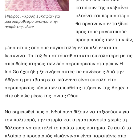
κατοίκων της ανεβαίνει
ολοένα και περισσότεροι
Ήπειρος : «Χρυσή ευκαιρία» για
μακροπρόθεσμο άνοιγμα στην
θα οργανώνουν ταξίδια
αγορά της Ινδίας
προς τους μαγευτικούς
προορισμούς των ταινιών,
μέσα στους οποίους συγκαταλέγονται πλέον και τα
Ιωάννινα. Τα ταξίδια αυτά καθίστανται ευκολότερα με τις
απευθείας πτήσεις των δύο αεροπορικών εταιρειών.Η
IndiGo έχει ήδη ξεκινήσει αυτές τις συνδέσεις.Από την
Αθήνα η μετάβαση στα Ιωάννινα είναι εύκολη είτε
αεροπορικώς μέσω των απευθείας πτήσεων της Aegean
είτε οδικώς μέσω της Ιόνιας Οδού.
Να σημειωθεί πως οι Ινδοί συνηθίζουν να ταξιδεύουν για
τον πολιτισμό, την ιστορία και τη γαστρονομία χωρίς τη
θάλασσα να αποτελεί το πρώτο τους κριτήριο. Σε αυτό το
πλαίσιο ο προορισμός «Ιωάννινα» είναι παραπάνω από