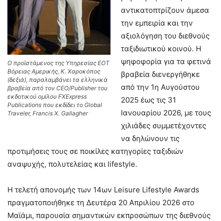
αντικατοπτρίζουν άμεσα
την εμπειρία και την
αξιολόγηση του διεθνούς
ταξιδιωτικού κοινού. Η
ψηφοφορία για τα φετινά
Ο προϊστάμενος της Υπηρεσίας ΕΟΤ
Βόρειας Αμερικής, Κ. Χαροκόπος
βραβεία διενεργήθηκε
(δεξιά), παραλαμβάνει τα ελληνικά
από την 1η Αυγούστου
βραβεία από τον CEO/Publisher του
εκδοτικού ομίλου FXExpress
2025 έως τις 31
Publications που εκδίδει το Global
Ιανουαρίου 2026, με τους
Traveler, Francis X. Gallagher
χιλιάδες συμμετέχοντες
να δηλώνουν τις
προτιμήσεις τους σε ποικίλες κατηγορίες ταξιδιών
αναψυχής, πολυτελείας και lifestyle.
Η τελετή απονομής των 14ων Leisure Lifestyle Awards
πραγματοποιήθηκε τη Δευτέρα 20 Απριλίου 2026 στο
Μαϊάμι, παρουσία σημαντικών εκπροσώπων της διεθνούς