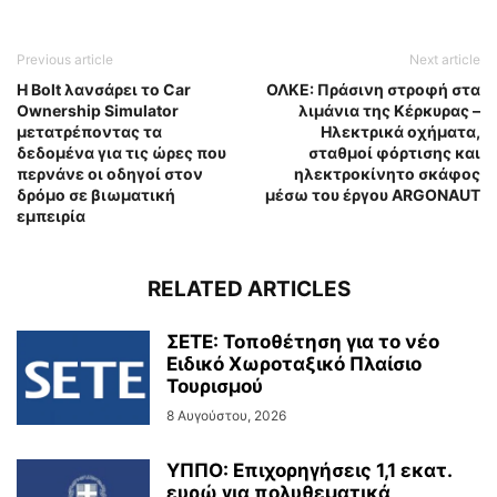
Previous article
Next article
Η Bolt λανσάρει το Car
ΟΛΚΕ: Πράσινη στροφή στα
Ownership Simulator
λιμάνια της Κέρκυρας –
μετατρέποντας τα
Ηλεκτρικά οχήματα,
δεδομένα για τις ώρες που
σταθμοί φόρτισης και
περνάνε οι οδηγοί στον
ηλεκτροκίνητο σκάφος
δρόμο σε βιωματική
μέσω του έργου ARGONAUT
εμπειρία
RELATED ARTICLES
ΣΕΤΕ: Τοποθέτηση για το νέο
Ειδικό Χωροταξικό Πλαίσιο
Τουρισμού
8 Αυγούστου, 2026
ΥΠΠΟ: Επιχορηγήσεις 1,1 εκατ.
ευρώ για πολυθεματικά