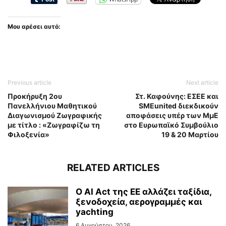
Μου αρέσει αυτό:
Previous article
Next article
Προκήρυξη 2ου
Στ. Καφούνης: ΕΣΕΕ και
Πανελλήνιου Μαθητικού
SMEunited διεκδικούν
Διαγωνισμού Ζωγραφικής
αποφάσεις υπέρ των ΜμΕ
με τίτλο : «Ζωγραφίζω τη
στο Ευρωπαϊκό Συμβούλιο
Φιλοξενία»
19 & 20 Μαρτίου
RELATED ARTICLES
Ο AI Act της ΕΕ αλλάζει ταξίδια,
ξενοδοχεία, αερογραμμές και
yachting
6 Αυγούστου, 2026