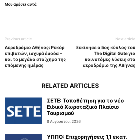
Μου αρέσει αυτό:
Previous article
Next article
Αεροδρόμιο Αθήνας: Ρεκόρ
Ξεκίνησε ο 5ος κύκλος του
επιβατών, ισχυρά έσοδα –
The Digital Gate για
και το μεγάλο στοίχημα της
καινοτόμες λύσεις στο
επόμενης ημέρας
αεροδρόμιο της Αθήνας
RELATED ARTICLES
ΣΕΤΕ: Τοποθέτηση για το νέο
Ειδικό Χωροταξικό Πλαίσιο
Τουρισμού
8 Αυγούστου, 2026
ΥΠΠΟ: Επιχορηγήσεις 1,1 εκατ.