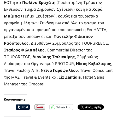
ΕΟΤ η κα
Πωλίνα Βραχάτη
(Προϊσταμένη Τμήματος
Εκθέσεων, τμήμα Δημοσίων Σχέσεων) και η κα
Χαρά
Μπίμπα
(Τμήμα Εκθέσεων), καθώς και τουριστικά
γραφεία-μέλη των Συνδέσμων από όλο το φάσμα του
οργανωμένου τουρισμού που εκπροσωπεί η FedHATTA,
μεταξύ των οποίων οι κ.κ.
Παντελής
Φίλιππος
Ραδόπουλος
, Διευθύνων Σύμβουλος της TOURGREECE,
Σταύρος Φιλιππέλης
, Commercial Director της
TOURGREECE,
Διονύσης Τσιλιγκίρης
, Σύμβουλος
Διοίκησης του Οργανισμού PROTOUR,
Νίκος Καβαλιέρος
,
Travel Factory ΑΤΕ,
Ντίνα Γαρυφάλλου
, Travel Consultant
της MAZI Travel & Events και
Liz Zantidis,
Hotel Sales
Manager της Grecotel.
Κοινοποιήστε:
WhatsApp