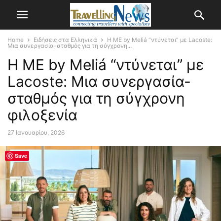
Home
Ειδήσεις στα Ελληνικά
H ME by Meliá “ντύνεται” με Lacoste:
Μια συνεργασία-σταθμός για τη σύγχρονη...
H ME by Meliá “ντύνεται” με
Lacoste: Μια συνεργασία-
σταθμός για τη σύγχρονη
φιλοξενία
27 Ιανουαρίου, 2026
Save