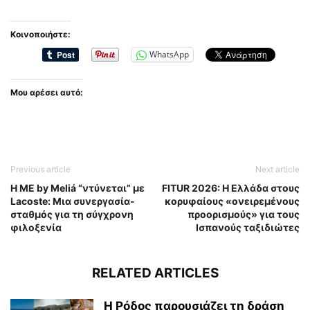
Κοινοποιήστε:
WhatsApp
Μου αρέσει αυτό:
Previous article
Next article
H ME by Meliá “ντύνεται” με
FITUR 2026: Η Ελλάδα στους
Lacoste: Μια συνεργασία-
κορυφαίους «ονειρεμένους
σταθμός για τη σύγχρονη
προορισμούς» για τους
φιλοξενία
Ισπανούς ταξιδιώτες
RELATED ARTICLES
Η Ρόδος παρουσιάζει τη δράση