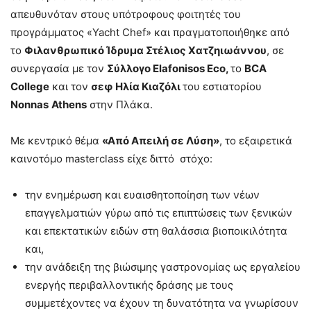
απευθυνόταν στους υπότροφους φοιτητές του
προγράμματος «Yacht Chef» και πραγματοποιήθηκε από
το
Φιλανθρωπικό Ίδρυμα Στέλιος Χατζηιωάννου
, σε
συνεργασία με τον
Σύλλογο Elafonisos Eco
,
το
BCA
College
και τον
σεφ Ηλία Κιαζόλι
του εστιατορίου
Nonnas
Athens
στην Πλάκα.
Με κεντρικό θέμα
«Από Απειλή σε Λύση»
, το εξαιρετικά
καινοτόμο masterclass είχε διττό στόχο:
την ενημέρωση και ευαισθητοποίηση των νέων
επαγγελματιών γύρω από τις επιπτώσεις των ξενικών
και επεκτατικών ειδών στη θαλάσσια βιοποικιλότητα
και,
την ανάδειξη της βιώσιμης γαστρονομίας ως εργαλείου
ενεργής περιβαλλοντικής δράσης με τους
συμμετέχοντες να έχουν τη δυνατότητα να γνωρίσουν