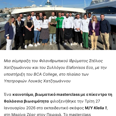
Μια σύμπραξη του
Φιλανθρωπικού Ιδρύματος Στέλιος
Χατζηιωάννου και του Συλλόγου
Elafonisos
Eco
, με την
υποστήριξη του
BCA
College
, στο πλαίσιο των
Υποτροφιών Λουκάς Χατζηιωάννου
Ένα
καινοτόμο, βιωματικό masterclass με επίκεντρο τη
θαλάσσια βιωσιμότητα
φιλοξενήθηκε την Τρίτη 27
Ιανουαρίου 2026 στο εκπαιδευτικό σκάφος
M/Y
Klelia 1
,
στη Μαρίνα Ζέας στον Πειραιά. Το masterclass