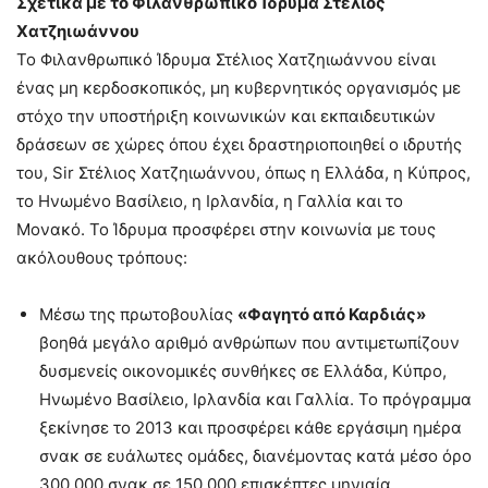
Σχετικά με το Φιλανθρωπικό Ίδρυμα Στέλιος
Χατζηιωάννου
Το Φιλανθρωπικό Ίδρυμα Στέλιος Χατζηιωάννου είναι
ένας μη κερδοσκοπικός, μη κυβερνητικός οργανισμός με
στόχο την υποστήριξη κοινωνικών και εκπαιδευτικών
δράσεων σε χώρες όπου έχει δραστηριοποιηθεί ο ιδρυτής
του, Sir Στέλιος Χατζηιωάννου, όπως η Ελλάδα, η Κύπρος,
το Ηνωμένο Βασίλειο, η Ιρλανδία, η Γαλλία και το
Μονακό. Το Ίδρυμα προσφέρει στην κοινωνία με τους
ακόλουθους τρόπους:
Μέσω της πρωτοβουλίας
«Φαγητό από Καρδιάς»
βοηθά μεγάλο αριθμό ανθρώπων που αντιμετωπίζουν
δυσμενείς οικονομικές συνθήκες σε Ελλάδα, Κύπρο,
Ηνωμένο Βασίλειο, Ιρλανδία και Γαλλία. Το πρόγραμμα
ξεκίνησε το 2013 και προσφέρει κάθε εργάσιμη ημέρα
σνακ σε ευάλωτες ομάδες, διανέμοντας κατά μέσο όρο
300.000 σνακ σε 150.000 επισκέπτες μηνιαία.