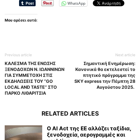
WhatsApp
Μου αρέσει αυτό:
Previous article
Next article
ΚΑΛΕΣΜΑ ΤΗΣ ΕΝΩΣΗΣ
Σημαντική Ενημέρωση:
ΞΕΝΟΔΟΧΩΝ Ν. ΙΩΑΝΝΙΝΩΝ
Κανονικά θα εκτελεστεί το
ΓΙΑ ΣΥΜΜΕΤΟΧΗ ΣΤΙΣ
πτητικό πρόγραμμα της
ΕΚΔΗΛΩΣΕΙΣ ΤΟΥ “GO
SKY express την Πέμπτη 28
LOCAL AND TASTE” ΣΤΟ
Αυγούστου 2025.
ΠΑΡΚΟ ΛΙΘΑΡΙΤΣΙΑ
RELATED ARTICLES
Ο AI Act της ΕΕ αλλάζει ταξίδια,
ξενοδοχεία, αερογραμμές και