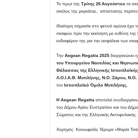
Το πρωί της
Τρίτης 26 Αυγούστου
τα σκά
σκέλος της ρεγκάτας, απόστασης περίπου
Ιδιαίτερη σημασία στο φετινό αγώνα έχει τ
σκαφών πριν την εκκίνηση με ευθύνη της
ενδιαφέρον της για την ασφάλεια των σκα
Την
Aegean Regatta
2025
διοργανώνει 
του Υπουργείου Ναυτιλίας και Νησιωτι
Θάλασσας της Ελληνικής Ιστιοπλοϊκή
Λ.Ο.Ι.Α.Θ. Μυτιλήνης, Ν.Ο. Σάμου, Ν.Ο
τον
Ιστιοπλοϊκό Όμιλο Μυτιλήνης.
Η
Aegean
Regatta
αποτελεί συνδιοργάνω
του Δήμου Αγίου Ευστρατίου και του Δήμου
Σώματος και της Ελληνικής Ακτοφυλακής.
Χορηγός: Κοινωφελές Ίδρυμα «Μαρία Τσά