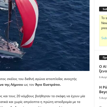
Sub
To s
News
pre
Subs
Πρ
Ο AI
ξενο
6 Αυγ
τος σκέλος του διεθνή αγώνα ιστιοπλοΐας ανοιχτής
να της Λήμνου
ως τον
Άγιο Ευστράτιο.
Η Ρό
Bey
υς και τους 20 κόμβους βοήθησαν τα σκάφη να έχουν μία
5 Αυγ
ατικά και χωρίς απρόοπτα η πρώτη ιστιοδρομία με τα