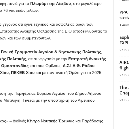
φη πανιά για το
Πλωμάρι της Λέσβου
, στο μεγαλύτερο
 76 ναυτικών μιλίων.
PPA 
sust
ο γεγονός ότι έγινε τεχνικός και ασφαλείας όλων των
1 Αυγ
 Επιτροπής Ανοιχτής Θαλάσσης της ΕΙΟ αποδεικνύοντας το
Expl
φών και των συμμετεχόντων.
EXPL
27 Ιου
η
Γενική Γραμματεία Αιγαίου & Νησιωτικής Πολιτικής,
κής Πολιτικής
, σε συνεργασία με την
Επιτροπή Ανοικτής
AIRC
ς Ομοσπονδίας
και τους Ομίλους:
Α.Σ.Ι.Α.Θ. Ρόδου,
flig
. Χίου, ΠΕΚΕΒ Χίου
και με συντονιστή Όμιλο για το 2025
27 Ιου
The 
Chap
ση της Περιφέρειας Βορείου Αιγαίου, του Δήμου Λήμνου,
 Μυτιλήνη. Γίνεται με την υποστήριξη του Λιμενικού
23 Ιου
κος» – Διεθνές Κέντρο Ναυτικής Έρευνας και Παράδοσης