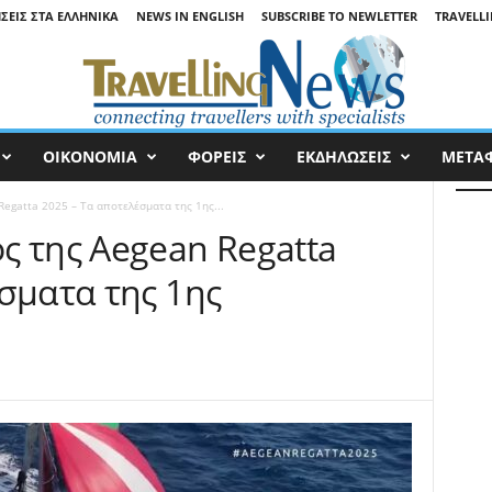
ΉΣΕΙΣ ΣΤΑ ΕΛΛΗΝΙΚΆ
NEWS IN ENGLISH
SUBSCRIBE TO NEWLETTER
TRAVELLI
ΟΙΚΟΝΟΜΙΑ
ΦΟΡΕΙΣ
ΕΚΔΗΛΩΣΕΙΣ
ΜΕΤΑ
egatta 2025 – Τα αποτελέσματα της 1ης...
ς της Aegean Regatta
σματα της 1ης