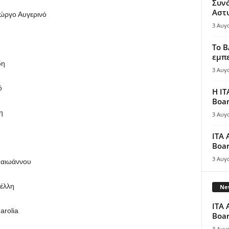
Συν
Αστ
ιώργο Αυγερινό
3 Αυγ
Το B
εμπε
δη
3 Αυγ
ό
Η IT
Boar
η
3 Αυγ
ITA 
Boar
3 Αυγ
απαιωάννου
ρέλλη
New
ITA 
arolia
Boar
3 Αυγ