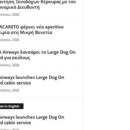
άντηση Ξενοδόχων Κέρκυρας με τον
υνομικό Διευθυντή
ούστου, 2026
ACARETO φέρνει νέα aperitivo
ιρία στη Μικρή Βενετία
ούστου, 2026
A Airways λανσάρει το Large Dog On
d για σκύλους
ούστου, 2026
Airways launches Large Dog On
d cabin service
ούστου, 2026
s In English
Airways launches Large Dog On
d cabin service
ούστου, 2026