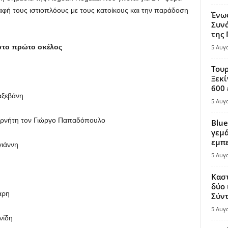
παφή τους ιστιοπλόους με τους κατοίκους και την παράδοση
Ένω
Συνά
της
στο πρώτο σκέλος
5 Αυγ
Τουρ
Ξεκί
600 
αξεβάνη
5 Αυγ
υβερνήτη τον Γιώργο Παπαδόπουλο
Blue
γεμά
εμπε
γιάννη
5 Αυγ
Καστ
δύο 
άρη
Σύντ
5 Αυγ
νίδη