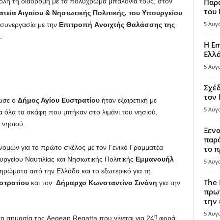
ε όλη τη διαδρομή με τα πολύχρωμα μπαλόνια τους, στον
Παρά
του
τεία Αιγαίου & Νησιωτικής Πολιτικής, του Υπουργείου
5 Αυγ
συνεργασία με την
Επιτροπή
A
νοιχτής Θαλάσσης της
.
Η Em
Ελλ
5 Αυγ
Σχέδ
τον
ωσε ο
Δήμος Αγίου Ευστρατίου
ήταν εξαιρετική με
5 Αυγ
α όλα τα σκάφη που μπήκαν στο λιμάνι του νησιού,
 νησιού.
Ξενο
παρά
ονομών για το πρώτο σκέλος με τον Γενικό Γραμματέα
το π
υργείου Ναυτιλίας και Νησιωτικής Πολιτικής
Εμμανουήλ
5 Αυγ
ληρώματα από την Ελλάδα και το εξωτερικό για τη
The 
υστρατίου
και τον
Δήμαρχο Κωνσταντίνο Σινάνη
για την
πρωτ
την 
5 Αυγ
η
η σημασία της Aegean Regatta που γίνεται για 24
φορά