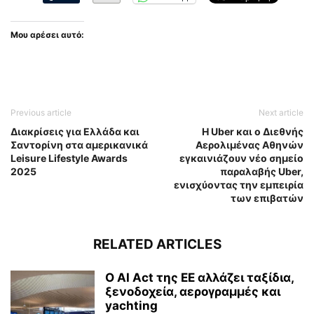
Μου αρέσει αυτό:
Previous article
Next article
Διακρίσεις για Ελλάδα και
Η Uber και ο Διεθνής
Σαντορίνη στα αμερικανικά
Αερολιμένας Αθηνών
Leisure Lifestyle Awards
εγκαινιάζουν νέο σημείο
2025
παραλαβής Uber,
ενισχύοντας την εμπειρία
των επιβατών
RELATED ARTICLES
Ο AI Act της ΕΕ αλλάζει ταξίδια,
ξενοδοχεία, αερογραμμές και
yachting