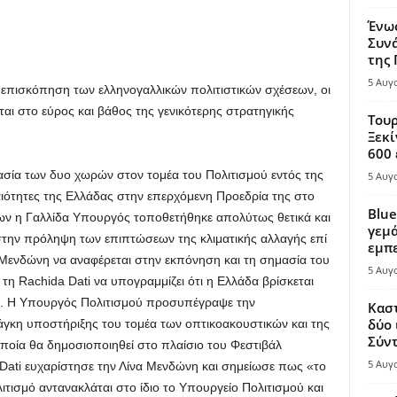
Ένω
Συνά
της
5 Αυγ
 επισκόπηση των ελληνογαλλικών πολιτιστικών σχέσεων, οι
αι στο εύρος και βάθος της γενικότερης στρατηγικής
Τουρ
Ξεκί
600 
ασία των δυο χωρών στον τομέα του Πολιτισμού εντός της
5 Αυγ
αιότητες της Ελλάδας στην επερχόμενη Προεδρία της στο
Blue
ίων η Γαλλίδα Υπουργός τοποθετήθηκε απολύτως θετικά και
γεμά
 στην πρόληψη των επιπτώσεων της κλιματικής αλλαγής επί
εμπε
α Μενδώνη να αναφέρεται στην εκπόνηση και τη σημασία του
5 Αυγ
 τη Rachida Dati να υπογραμμίζει ότι η Ελλάδα βρίσκεται
ν. Η Υπουργός Πολιτισμού προσυπέγραψε την
Καστ
δύο 
άγκη υποστήριξης του τομέα των οπτικοακουστικών και της
Σύντ
ποία θα δημοσιοποιηθεί στο πλαίσιο του Φεστιβάλ
5 Αυγ
ati ευχαρίστησε την Λίνα Μενδώνη και σημείωσε πως «το
τισμό αντανακλάται στο ίδιο το Υπουργείο Πολιτισμού και