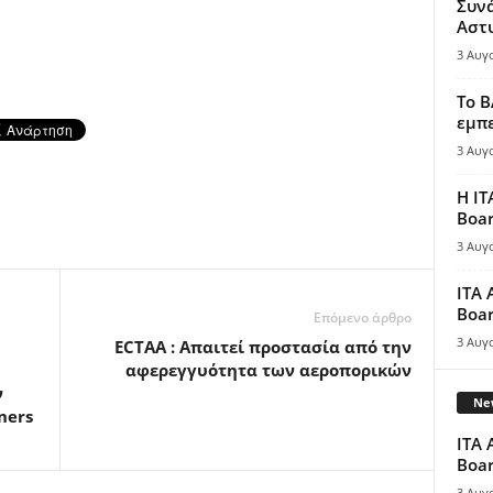
Συν
Αστ
3 Αυγ
Το B
εμπε
3 Αυγ
Η IT
Boar
3 Αυγ
ITA 
Boar
Επόμενο άρθρο
3 Αυγ
ECTAA : Απαιτεί προστασία από την
αφερεγγυότητα των αεροπορικών
ν
New
ners
ITA 
Boar
3 Αυγ