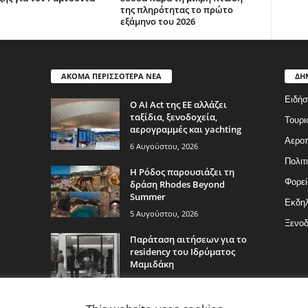
της πληρότητας το πρώτο
εξάμηνο του 2026
ΑΚΟΜΑ ΠΕΡΙΣΣΟΤΕΡΑ ΝΕΑ
ΔΗ
Ειδήσ
Ο AI Act της ΕΕ αλλάζει
ταξίδια, ξενοδοχεία,
Τουρι
αερογραμμές και yachting
Αερο
6 Αυγούστου, 2026
Πολιτ
Η Ρόδος παρουσιάζει τη
Φορεί
δράση Rhodes Beyond
Summer
Εκδη
5 Αυγούστου, 2026
Ξενοδ
Παράταση αιτήσεων για το
residency του Ιδρύματος
Μαμιδάκη
5 Αυγούστου, 2026