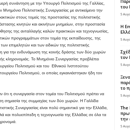
Παρά
ερή συνάντηση με την Υπουργό Πολιτισμού της Γαλλίας,
του
 Μνημόνιο Πολιτιστικής Συνεργασίας με αντικείμενο την
5 Αυγ
ακτικών στους τομείς της προστασίας της πολιτιστικής
άστασης κινητών και ακινήτων μνημείων, στην προστασία
Η Em
ώθησης της ανταλλαγής καλών πρακτικών και τεχνογνωσίας,
Ελλ
υτικών προγραμμάτων στον τομέα της εκπαίδευσης, της
5 Αυγ
των επιμελητών και των ειδικών της πολιτιστικής
Σχέδ
ση για την ενδυνάμωση της κοινής δράσης των δύο χωρών
τον
ικής κληρονομιάς. Το Μνημόνιο Συνεργασίας προβλέπει
5 Αυγ
ργείου Πολιτισμού και του Εθνικού Ινστιτούτου
ουργείου Πολιτισμού, οι οποίες εγκαινιάστηκαν ήδη τον
Ξενο
παρά
το π
αν ότι η συνεργασία στον τομέα του Πολιτισμού πρέπει να
5 Αυγ
 τη σημασία της συμμαχίας των δύο χωρών. Η Γαλλίδα
The 
ιστικής Συνεργασίας είναι πολύ σημαντικό για την Ελλάδα,
πρωτ
βαθιά και πολυεπίπεδη η τεχνογνωσία της Ελλάδας σε όλα τα
την 
ηρονομιά.
5 Αυγ