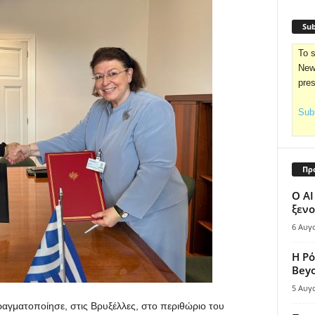
Sub
To s
News
pre
Subs
Πρ
Ο AI
ξενο
6 Αυγ
Η Ρό
Bey
5 Αυγ
γματοποίησε, στις Βρυξέλλες, στο περιθώριο του