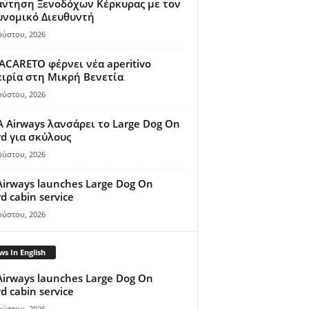
άντηση Ξενοδόχων Κέρκυρας με τον
υνομικό Διευθυντή
ούστου, 2026
ACARETO φέρνει νέα aperitivo
ιρία στη Μικρή Βενετία
ούστου, 2026
A Airways λανσάρει το Large Dog On
d για σκύλους
ούστου, 2026
Airways launches Large Dog On
d cabin service
ούστου, 2026
s In English
Airways launches Large Dog On
d cabin service
ούστου, 2026