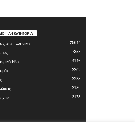
ΜΟΦΙΛΗ ΚΑΤΗΓΟΡΙΑ
25644
εις στα Ελληνικά
7358
σμός
4146
πορικά Νέα
3302
ισμός
3238
ς
3189
λώσεις
3178
οχεία