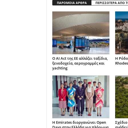
ΠΑΡΟΜΟΙΑ ΑΡΘΡΑ
ΠΕΡΙΣΣΟΤΕΡΑ ΑΠΟ 
Ο AI Act της ΕΕ αλλάζει ταξίδια,
Η Ρόδο
ξενοδοχεία, αερογραμμές και
Rhodes
yachting
Η Emirates διοργανώνει Open
Σχέδιο
Days στην Ελλάδα για πλήρωμα
ανάδει