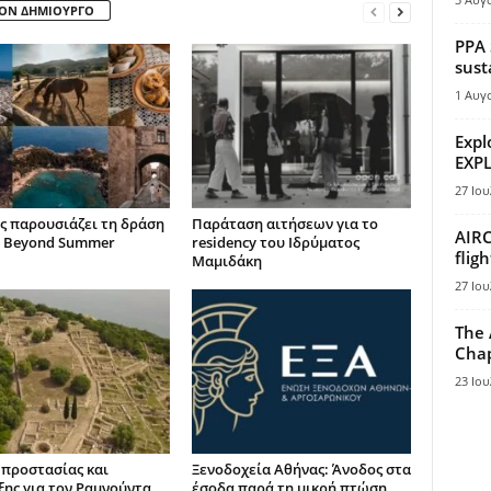
ΤΟΝ ΔΗΜΙΟΥΡΓΟ
PPA 
sust
1 Αυγ
Expl
EXPL
27 Ιου
ς παρουσιάζει τη δράση
Παράταση αιτήσεων για το
AIRC
 Beyond Summer
residency του Ιδρύματος
flig
Μαμιδάκη
27 Ιου
The 
Chap
23 Ιου
 προστασίας και
Ξενοδοχεία Αθήνας: Άνοδος στα
ξης για τον Ραμνούντα
έσοδα παρά τη μικρή πτώση