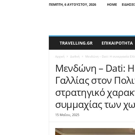
ΠΈΜΠΤΗ, 6 ΑΥΓΟΎΣΤΟΥ, 2026
HOME
ΕΙΔΉΣΕΙ
T
TRAVELLING.GR
ΕΠΙΚΑΙΡΟΤΗΤΑ
r
a
Αρχική
Διεθνή
Μενδώνη – Dati: Η συνεργασία Ελλ
v
e
Μενδώνη – Dati: 
l
Γαλλίας στον Πολ
l
i
στρατηγικό χαρακ
n
g
συμμαχίας των χ
N
e
w
15 Μαΐου, 2025
s