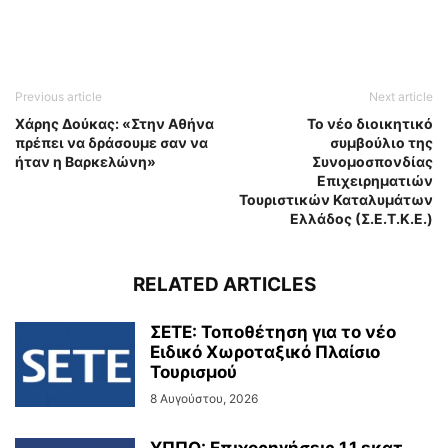
Previous article
Next article
Χάρης Δούκας: «Στην Αθήνα
Το νέο διοικητικό
πρέπει να δράσουμε σαν να
συμβούλιο της
ήταν η Βαρκελώνη»
Συνομοσπονδίας
Επιχειρηματιών
Τουριστικών Καταλυμάτων
Ελλάδος (Σ.Ε.Τ.Κ.Ε.)
RELATED ARTICLES
ΣΕΤΕ: Τοποθέτηση για το νέο
Ειδικό Χωροταξικό Πλαίσιο
Τουρισμού
8 Αυγούστου, 2026
ΥΠΠΟ: Επιχορηγήσεις 1,1 εκατ.