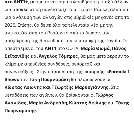
στο ΑΝΤ1+,
μπορείτε να παρακολουθήσετε μεταξύ άλλων
μια αποκλειστική συνέντευξη του Τζόρτζ Ράσελ, αλλά και
μια ανάλυση των αλλαγών στις υβριδικές μηχανές από το
2026. Επίσης, θα δείτε όλα τα τελευταία νέα με την
αντικατάσταση του Ρικιάρντο από το Λώσον, την
αποχώρηση της Renault και την επιστροφή της Toyota. Οι
απεσταλμένοι του
ΑΝΤ1
στο COTA,
Μαρία Θωμά, Πάνος
Σεϊτανίδης
και
Άγγελος Τόμπρος
, θα μας μεταφέρουν το
κλίμα με απευθείας συνδέσεις, ρεπορτάζ και
συνεντεύξεις. Στην παρουσίαση της εκπομπής
«
Formula
1
Show
»
τον
Τάκη Πουρναράκη
θα πλαισιώνουν οι
Κώστας Λεώνης και Τζώρτζης Μαρκογιάννης.
Στις
μεταδόσεις των αγώνων, θα βρίσκονται οι
Γιώργος
Ανανίδας, Μαρία Ανδρεάδη, Κώστας Λεώνης
και
Τάκης
Πουρναράκης.