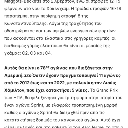
Maggots-Becketts στο Σίλβερστον, ενώ οι στροφές 12-15
φέρνουν στο νου το Χόκενχαϊμ. Η τριάδα στροφών 16-18
παραπέμπει στην περίφημη στροφή 8 της
Κωνσταντινούπολης. Λόγω της τραχύτητας του
οδοστρώματος και των υψηλών ενεργειακών φορτίων
που ασκούνται στα ελαστικά στις γρήγορες καμπές, οι
διαθέσιμες γόμες ελαστικών θα είναι οι μεσαίες της
γκάμας: C2, C3 και C4.
ος
Αυτός θα είναι ο 78
αγώνας που διεξάγεται στην
Αμερική. Στο Όστιν έχουν πραγματοποιηθεί 11 αγώνες
από το 2012 έως και το 2022, με πολυνίκη τον Λιούις
Χάμιλτον, που έχει κατακτήσει 5 νίκες.
Το Grand Prix
των ΗΠΑ, θα φιλοξενήσει για τρίτη φορά στην ιστορία του
έναν αγώνα Sprint, με ελαφρώς τροποποιημένη μορφή,
καθώς ο αγώνας Sprint θα διεξαχθεί πριν από τις
κατατακτήριες δοκιμές του κανονικού αγώνα. Αυτό έχει
φέρει αλλαγές και στο καθεστώς του Parc ferme, το οποίο