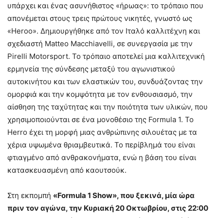
υπάρχει και ένας ασυνήθιστος «ήρωας»: το τρόπαιο που
απονέμεται στους τρεις πρώτους νικητές, γνωστό ως
«Heroo». Δημιουργήθηκε από τον Ιταλό καλλιτέχνη και
σχεδιαστή Matteo Macchiavelli, σε συνεργασία με την
Pirelli Motorsport. Το τρόπαιο αποτελεί μια καλλιτεχνική
ερμηνεία της σύνδεσης μεταξύ του αγωνιστικού
αυτοκινήτου και των ελαστικών του, συνδυάζοντας την
ομορφιά και την κομψότητα με τον ενθουσιασμό, την
αίσθηση της ταχύτητας και την ποιότητα των υλικών, που
χρησιμοποιούνται σε ένα μονοθέσιο της Formula 1. Το
Herro έχει τη μορφή μιας ανθρώπινης σιλουέτας με τα
χέρια υψωμένα θριαμβευτικά. Το περίβλημά του είναι
φτιαγμένο από ανθρακονήματα, ενώ η βάση του είναι
κατασκευασμένη από καουτσούκ.
Στη εκπομπή
«
Formula
1
Show
», που ξεκινά, μία ώρα
πριν τον αγώνα, την Κυριακή 20 Οκτωβρίου, στις 22:00