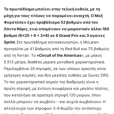
Το πρωτάθλημα μπαίνει στην τελική ευθεία, με τη
μάχη για τους τίτλους να παραμένει ανοιχτή.
Ο Μαξ
Φερστάπεν έχει προβάδισμα 52 βαθμών από τον
Λάντο Νόρις, ενώ απομένουν να μοιραστούν άλλοι 180
βαθμοί (6×25 + 6 + 3×8) σε 6 Grand Prix και 3 αγώνες
Sprint.
Στο πρωτάθλημα κατασκευαστών, η McLaren
προηγείται με 41 βαθμούς από τη Red Bull και 75 βαθμούς
από τη Ferrari. Το
«Circuit of the Americas
», με μήκος
5.513 μέτρα, διαθέτει μερικά μοναδικά χαρακτηριστικά.
Περιλαμβάνει 20 στροφές, εκ των οποίων αρκετές είναι
γρήγορες καμπές, και δύο μεγάλες ευθείες με ζώνες DRS.
Το πιο χαρακτηριστικό σημείο της διαδρομής είναι η
πρώτη στροφή, με έντονη ανωφέρεια και μεγάλο πλάτος,
που καταλήγει σε αριστερή στροφή 120 μοιρών, όπου
πολλά μπορούν να συμβούν – και συχνά συμβαίνουν. Η
αλληλουχία των στροφών 3-6 θυμίζει την αντίστοιχη