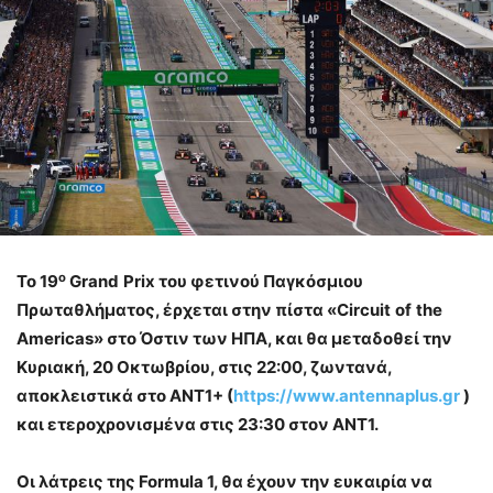
ο
Το 19
Grand
Prix
του φετινού Παγκόσμιου
Πρωταθλήματος, έρχεται στην πίστα
«
Circuit
of
the
Americas
» στο Όστιν των ΗΠΑ, και θα μεταδοθεί την
Κυριακή, 20 Οκτωβρίου, στις 22:00, ζωντανά,
αποκλειστικά στο ΑΝΤ1+ (
https
://
www
.
antennaplus
.
gr
)
και ετεροχρονισμένα στις 23:30 στον ΑΝΤ1.
Οι λάτρεις της
Formula
1, θα έχουν την ευκαιρία να