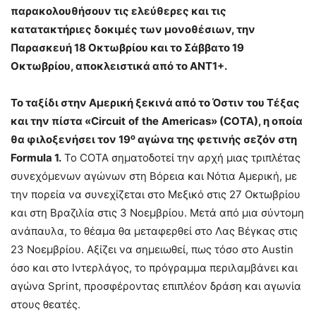
παρακολουθήσουν τις ελεύθερες και τις
κατατακτήριες δοκιμές των μονοθέσιων, την
Παρασκευή
18 Οκτωβρίου και το Σάββατο 19
Οκτωβρίου, αποκλειστικά από το ΑΝΤ1+.
Το ταξίδι στην Αμερική ξεκινά από το Όστιν του Τέξας
και την πίστα
«
Circuit
of
the
Americas
» (
COTA
), η οποία
ο
θα φιλοξενήσει τον 19
αγώνα της φετινής σεζόν στη
Formula
1.
Το COTA σηματοδοτεί την αρχή μιας τριπλέτας
συνεχόμενων αγώνων στη Βόρεια και Νότια Αμερική, με
την πορεία να συνεχίζεται στο Μεξικό στις 27 Οκτωβρίου
και στη Βραζιλία στις 3 Νοεμβρίου. Μετά από μια σύντομη
ανάπαυλα, το θέαμα θα μεταφερθεί στο Λας Βέγκας στις
23 Νοεμβρίου. Αξίζει να σημειωθεί, πως τόσο στο Austin
όσο και στο Ιντερλάγος, το πρόγραμμα περιλαμβάνει και
αγώνα Sprint, προσφέροντας επιπλέον δράση και αγωνία
στους θεατές.