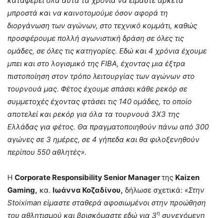
καταφέρει όλα αυτά τα χρόνια να είμαστε αρκετά
μπροστά και να καινοτομούμε όσον αφορά τη
διοργάνωση των αγώνων, στο τεχνικό κομμάτι, καθώς
προσφέρουμε πολλή αγωνιστική δράση σε όλες τις
ομάδες, σε όλες τις κατηγορίες. Εδώ και 4 χρόνια έχουμε
μπει και στο λογισμικό της
FIBA
, έχοντας μια έξτρα
πιστοποίηση στον τρόπο λειτουργίας των αγώνων στο
τουρνουά μας. Φέτος έχουμε σπάσει κάθε ρεκόρ σε
συμμετοχές έχοντας φτάσει τις 140 ομάδες, το οποίο
αποτελεί και ρεκόρ για όλα τα τουρνουά 3
X
3 της
Ελλάδας για φέτος. Θα πραγματοποιηθούν πάνω από 300
αγώνες σε 3 ημέρες, σε 4 γήπεδα και θα φιλοξενηθούν
περίπου 550 αθλητές».
Η
Corporate Responsibility Senior Manager
της
Kaizen
Gaming,
κα.
Ιωάννα Κοζαδίνου,
δήλωσε σχετικά:
«Στην
Stoiximan
είμαστε σταθερά αφοσιωμένοι στην προώθηση
η
του αθλητισμού και βρισκόμαστε εδώ για 3
συνεχόμενη