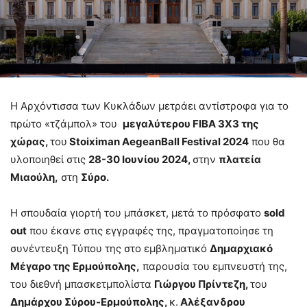
Η Αρχόντισσα των Κυκλάδων μετράει αντίστροφα για το
πρώτο «τζάμπολ» του
μεγαλύτερου
FIBA
3
X
3 της
χώρας,
του
Stoiximan AegeanBall Festival 2024
που θα
υλοποιηθεί στις
28-30 Ιουνίου 2024,
στην
πλατεία
Μιαούλη,
στη
Σύρο.
Η σπουδαία γιορτή του μπάσκετ, μετά το πρόσφατο
sold
out
που έκανε στις εγγραφές της, πραγματοποίησε τη
συνέντευξη Τύπου της στο εμβληματικό
Δημαρχιακό
Μέγαρο της Ερμούπολης,
παρουσία του εμπνευστή της,
του διεθνή μπασκετμπολίστα
Γιώργου Πρίντεζη,
του
Δημάρχου Σύρου-Ερμούπολης,
κ.
Αλέξανδρου