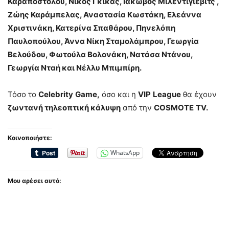
Καραποστόλου, Νίκος Γκίκας, Ιάκωβος Μιλεντίγιεβιτς ,
Ζώης Καράμπελας, Αναστασία Κωστάκη, Ελεάννα
Χριστινάκη, Κατερίνα Σπαθάρου, Πηνελόπη
Παυλοπούλου, Άννα Νίκη Σταμολάμπρου, Γεωργία
Βελούδου, Φωτούλα Βολονάκη, Νατάσα Ντάνου,
Γεωργία Νταή και Νέλλυ Μπιμπίρη.
Τόσο το
Celebrity
Game
,
όσο και η
VIP
League
θα έχουν
ζωντανή τηλεοπτική κάλυψη
από την
COSMOTE
TV
.
Κοινοποιήστε:
WhatsApp
Μου αρέσει αυτό: