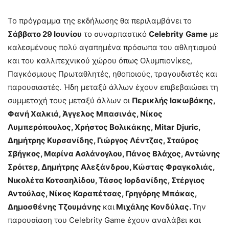
Το πρόγραμμα της εκδήλωσης θα περιλαμβάνει το
Σάββατο 29 Ιουνίου
το συναρπαστικό
Celebrity
Game
με
καλεσμένους πολύ αγαπημένα πρόσωπα του αθλητισμού
και του καλλιτεχνικού χώρου όπως Ολυμπιονίκες,
Παγκόσμιους Πρωταθλητές, ηθοποιούς, τραγουδιστές και
παρουσιαστές. Ήδη μεταξύ άλλων έχουν επιβεβαιώσει τη
συμμετοχή τους μεταξύ άλλων οι
Περικλής Ιακωβάκης,
Φανή Χαλκιά, Άγγελος Μπασινάς, Νίκος
Λυμπερόπουλος, Χρήστος Βολικάκης,
Mitar
Djuric
,
Δημήτρης Κυρσανίδης, Γιώργος Λέντζας, Σταύρος
Σβήγκος, Μαρίνα Ασλάνογλου, Πάνος Βλάχος, Αντώνης
Σρόιτερ, Δημήτρης Αλεξάνδρου, Κώστας Φραγκολιάς,
Νικολέτα Κοτσαηλίδου, Τάσος Ιορδανίδης, Στέργιος
Αντούλας, Νίκος Καραπέτσας, Γρηγόρης Μπάκας,
Δημοσθένης Τζουμάνης
και
Μιχάλης Κονδύλας.
Την
παρουσίαση του Celebrity Game έχουν αναλάβει και