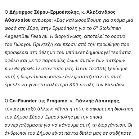
Ο
Δήμαρχος Σύρου-Ερμούπολης,
κ.
Αλέξανδρος
Αθανασίου
ανέφερε:
«Σας καλωσορίζουμε για ακόμα μία
ο
φορά στη Σύρο, στην Ερμούπολη για το 6
Stoiximan
AegeanBall
Festival
. Η διοργάνωση, αποτελεί το όραμα
του Γιώργου Πρίντεζη και πέραν από την προώθηση που
προσφέρει στο άθλημα του μπάσκετ δημιουργεί τεράστια
οφέλη και με τις παρουσίες όλων αυτών των αστέρων
που θα βρεθούν στον τόπο μας. Όταν το 2016, ξεκίνησε
αυτή η διοργάνωση κανείς δεν φανταζόταν ότι αυτό
έμελλε να γίνει το καλύτερο 3
X
3 σε όλη την Ελλάδα».
Ο
Co
–
Founder
της
Progame
,
κ.
Γιάννης Λάσκαρης
,
τόνισε μεταξύ άλλων:
«Είναι η τρίτη διαφορετική διοίκηση
του Δήμου Σύρου-Ερμούπολης με την οποία
συνεργαζόμαστε για να κάνουμε αυτή τη διοργάνωση. Οι
άνθρωποι του Δήμου είναι πάντα δίπλα μας σε οτιδήποτε