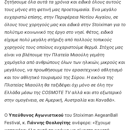
ζητήσουμε όλα αυτά τα χρόνια και ειδικά όλους αυτούς
τους μήνες στη φετινή μας προετοιμασία. Ένα μεγάλο
ευχαριστώ επίσης, στην Περιφέρεια Νοτίου Αιγαίου, σε
όλους τους χορηγούς μας και ειδικά στην
Stoiximan
για το
πολύτιμο κοινωνικό της έργο στο νησί. Φέτος, ειδικά
είχαμε πολύ μεγάλη στήριξη από πολλούς τοπικούς
χορηγούς τους οποίους ευχαριστούμε θερμά. Στόχος μας
είναι να βλέπουμε την Πλατεία Μιαούλη γεμάτη
χαμόγελα από ανθρώπους όλων των ηλικιών, μικρούς και
μεγάλους, να προωθήσουμε τον ερασιτεχνικό αθλητισμό
και τον αθλητικό τουρισμού της Σύρου. Η εικόνα της
Πλατείας Μιαούλη θα ταξιδέψει όχι μόνο σε όλη την
Ελλάδα μέσω της
COSMOTE
TV
αλλά και στο εξωτερικό
στην ομογένεια, σε Αμερική, Αυστραλία και Καναδά».
Ο
Υπεύθυνος Αγωνιστικού
του Stoiximan AegeanBall
Festival, κ.
Γιάννης Θεολογίτης
ανέφερε:
«Έχουμε