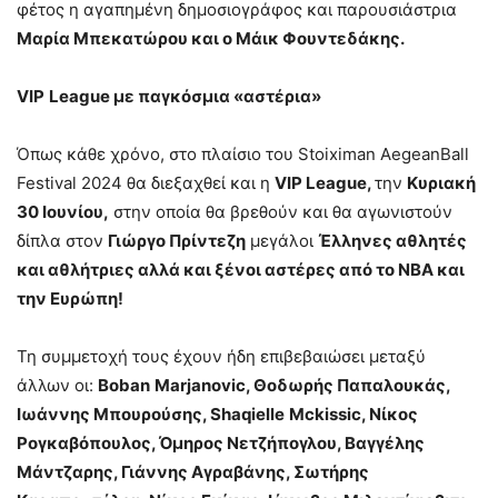
φέτος η αγαπημένη δημοσιογράφος και παρουσιάστρια
Μαρία Μπεκατώρου και ο Μάικ Φουντεδάκης.
VIP
League
με παγκόσμια «αστέρια»
Όπως κάθε χρόνο, στο πλαίσιο του Stoiximan AegeanBall
Festival 2024 θα διεξαχθεί και η
VIP
League
,
την
Κυριακή
30 Ιουνίου,
στην οποία θα βρεθούν και θα αγωνιστούν
δίπλα στον
Γιώργο Πρίντεζη
μεγάλοι
Έλληνες αθλητές
και αθλήτριες αλλά και ξένοι αστέρες από το
NBA
και
την Ευρώπη!
Τη συμμετοχή τους έχουν ήδη επιβεβαιώσει μεταξύ
άλλων οι:
Boban
Marjanovic
, Θοδωρής Παπαλουκάς,
Ιωάννης Μπουρούσης,
Shaqielle
Mckissic
, Νίκος
Ρογκαβόπουλος, Όμηρος Νετζήπογλου, Βαγγέλης
Μάντζαρης, Γιάννης Αγραβάνης, Σωτήρης