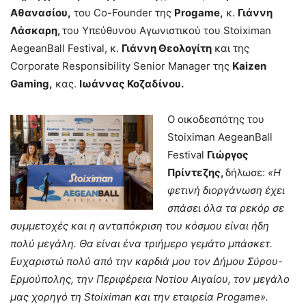
Αθανασίου,
του Co-Founder της
Progame,
κ.
Γιάννη
Λάσκαρη,
του Υπεύθυνου Αγωνιστικού του Stoiximan
AegeanBall Festival, κ.
Γιάννη Θεολογίτη
και της
Corporate Responsibility Senior Manager της
Kaizen
Gaming
,
κας.
Ιωάννας Κοζαδίνου.
Ο οικοδεσπότης του
Stoiximan AegeanBall
Festival
Γιώργος
Πρίντεζης,
δήλωσε:
«Η
φετινή διοργάνωση έχει
σπάσει όλα τα ρεκόρ σε
συμμετοχές και η ανταπόκριση του κόσμου είναι ήδη
πολύ μεγάλη. Θα είναι ένα τριήμερο γεμάτο μπάσκετ.
Ευχαριστώ πολύ από την καρδιά μου τον Δήμου Σύρου-
Ερμούπολης, την Περιφέρεια Νοτίου Αιγαίου, τον μεγάλο
μας χορηγό τη
Stoiximan
και την εταιρεία
Progame
».