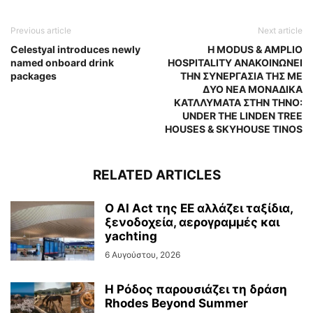
Previous article
Next article
Celestyal introduces newly
Η MODUS & AMPLIO
named onboard drink
HOSPITALITY ΑΝΑΚΟΙΝΩΝΕΙ
packages
ΤΗΝ ΣΥΝΕΡΓΑΣΙΑ ΤΗΣ ΜΕ
ΔΥΟ ΝΕΑ ΜΟΝΑΔΙΚΑ
ΚΑΤΛΛΥΜΑΤΑ ΣΤΗΝ ΤΗΝΟ:
UNDER THE LINDEN TREE
HOUSES & SKYHOUSE TINOS
RELATED ARTICLES
Ο AI Act της ΕΕ αλλάζει ταξίδια,
ξενοδοχεία, αερογραμμές και
yachting
6 Αυγούστου, 2026
Η Ρόδος παρουσιάζει τη δράση
Rhodes Beyond Summer