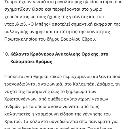
Συμμετέχουν νεαρά και μεγαλύτερης ηλικίας άτομα, που
σχηματίζουν θίασο και περιφέρονται στο χωριό
χορεύοντας με τους ήχους της γκάιντας και του
νταουλιού. «Ο Μπέης» αποτελεί σημαντική έκφραση της
συλλογικής μνήμης και ταυτότητας της κοινότητας
Πρωτοκκλησίου του δήμου Σουφλίου Έβρου.
Κάλαντα Κρυόνερου Ανατολικής Θράκης, στο
Καλαμπάκι Δράμας
Πρόκειται για θρησκευτικού περιεχομένου κάλαντα που
τραγουδιούνται αντιφωνικά, στο Καλαμπάκι Δράμας, τη
νύχτα της παραμονής έως το ξημέρωμα των
Χριστουγέννων, από ομάδες ανύπαντρων νεαρών
ανδρών, με τα οποία ανακοινώνεται από τους
καλαντιστές η χαρμόσυνη είδηση της γέννησης του
Χριστού. Τα κάλαντα συνοδεύονται από παινέματα για
τον οικοδεσπότη και την οικογένειά του.Τα κάλαντα