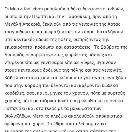
Οι Μπαντίδοι είναι μπουλούκια δέκα-δεκαπέντε ανδρών,
οι οποίοι την Πέμπτη και την Παρασκευή, πριν από τη
Μεγάλη Αποκριά, ξεκινούν από τις γειτονιές της Άρτας
τραγουδώντας και πειράζοντας τον κόσμο. Καταλήγουν
στις κεντρικές οδούς της πόλης, σατιρίζοντας την
επικαιρότητα, πρόσωπα και καταστάσεις. Tο Σάββατο της
Αποκριάς οι συμμετέχοντες, φορώντας μάσκες και
ντυμένοι είτε ως γενίτσαροι είτε ως νύφες, βγαίνουν
στους κεντρικούς δρόμους της πόλης και στις γειτονιές.
Κάθε λίγο σταματούν και πλέκουν το γαϊτανάκι, ένα ξύλο
που στην κορυφή του δένονται και κρέμονται δώδεκα
κορδέλες, όσοι και οι μήνες του χρόνου, πότε με συρτούς
χορούς, πότε με τσάμικα (ιδιαίτερη μελωδία με το όνομα
Γαϊτανάκι
) και στο τέλος με τα μαλώματα των
βιολιτζήδων. Μετά το πλέξιμο ακολουθούν αποκριάτικα
δρώμενα και χοροί. Το έθιμο αποτελεί σημαντική
έκφραση της συλλογικής μνήμης και ταυτότητας της