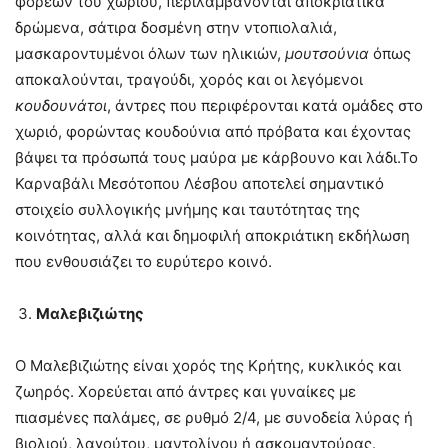
φορέων του χωριού, περιλαμβάνονται αποκριάτικα
δρώμενα, σάτιρα δοσμένη στην ντοπιολαλιά,
μασκαροντυμένοι όλων των ηλικιών,
μουτσούνια
όπως
αποκαλούνται, τραγούδι, χορός και οι λεγόμενοι
κουδουνάτοι
, άντρες που περιφέρονται κατά ομάδες στο
χωριό, φορώντας κουδούνια από πρόβατα και έχοντας
βάψει τα πρόσωπά τους μαύρα με κάρβουνο και λάδι.Το
Καρναβάλι Μεσότοπου Λέσβου αποτελεί σημαντικό
στοιχείο συλλογικής μνήμης και ταυτότητας της
κοινότητας, αλλά και δημοφιλή αποκριάτικη εκδήλωση
που ενθουσιάζει το ευρύτερο κοινό.
Μαλεβιζιώτης
Ο Μαλεβιζιώτης είναι χορός της Κρήτης, κυκλικός και
ζωηρός. Χορεύεται από άντρες και γυναίκες με
πιασμένες παλάμες, σε ρυθμό 2/4, με συνοδεία λύρας ή
βιολιού, λαγούτου, μαντολίνου ή ασκομαντούρας.