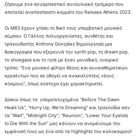
ζήσουμε ένα συναρπαστικό συναυλιακό τριήμερο που
αποτελεί αναπόσπαστο κομμάτι του Release Athens 2023.
Oι Μ83 έχουν χτίσει το δικό τους υπερβατικό μουσικό
σύμπαν. Ο Γάλλος πολυοργανίστας, συνθέτης και
τραγουδιστής Anthony Gonzalez δημιούργησε μια
δισκογραφία που εξερευνά την synth pop, τη dream pop,
το shoegaze και το rock με έναν μοναδικό, ονειρικό
τρόπο. “Ενα μουσικό φίλτρο δέους και συναισθηματικών
κρεσέντων που σε οδηγεί να ανακαλύπτεις νέους
κόσμους”, όπως εύστοχα έχει χαρακτηριστεί.
Δίσκοι όπως τα υπερεπιτυχημένα “Before The Dawn
Heals Us”, “Hurry Up, We’re Dreaming” και τραγούδια σαν
τα “Wait”, “Midnight City”, “Reunion”, “Lower Your Eyelids
to Die With the Sun” μας κάνουν να αναμένουμε την
εμφάνισή τους ως ένα από τα highlights του καλοκαιριού!