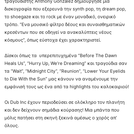
τραγουδιστής Anthony Gonzalez δημιούργησε μια
δισκογραφία που εξερευνά την synth pop, τη dream pop,
το shoegaze και το rock με έναν μοναδικό, ονειρικό
τρόπο. “Ενα μουσικό φίλτρο δέους και συναισθηματικών
κρεσέντων που σε οδηγεί να ανακαλύπτεις νέους
κόσμους”, όπως εύστοχα έχει χαρακτηριστεί.
Δίσκοι όπως τα υπερεπιτυχημένα “Before The Dawn
Heals Us”, “Hurry Up, We’re Dreaming” και τραγούδια σαν
τα “Wait”, “Midnight City”, “Reunion”, “Lower Your Eyelids
to Die With the Sun” μας κάνουν να αναμένουμε την
εμφάνισή τους ως ένα από τα highlights του καλοκαιριού!
Οι Dub Inc έχουν περιοδεύσει σε ολόκληρο τον πλανήτη
και δεν δείχνουν σημάδια κούρασης! Μια μπάντα που
μόλις πατήσει στη σκηνή ξεκινά αμέσως ο χορός απ’
όλους.