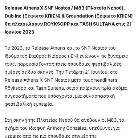
Release Athens X SNF Nostos / M83 (Πλατεία Νερού),
Dub Inc (Ξέφωτο ΚΠΙΣΝ) & Groundation (Ξέφωτο ΚΠΙΣΝ)
θα πλαισιώσουν ROYKSOPP και TASH SULTANA στις 21
Ιουνίου 2023
Το 2023, το Release Athens και το SNF Nostos του
Ιδρύματος Σταύρος Νιάρχος (ΙΣΝ) ενώνουν τις δυνάμεις
τους, παρουσιάζοντας τρεις σπουδαίες φεστιβαλικές
ημέρες σε δύο σκηνές. Την Τετάρτη 21 Ιουνίου, στο
Release Athens X SNF Nostos μετά τους headliners
Röyksopp και Tash Sultana, σειρά παίρνουν τρία ακόμα
συγκροτήματα που υπόσχονται μια συναρπαστική
φεστιβαλική εμπειρία.
Στη σκηνή της Πλατείας Νερού θα ανέβουν οι M83, το
σχήμα του ιδιοφυή Anthony Gonzalez, υπεύθυνοι για
μερικές από τις πιο σπουδαίες στιγμές της