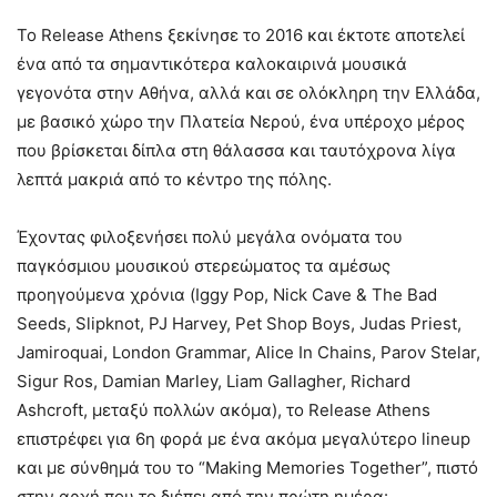
Το Release Athens ξεκίνησε το 2016 και έκτοτε αποτελεί
ένα από τα σημαντικότερα καλοκαιρινά μουσικά
γεγονότα στην Αθήνα, αλλά και σε ολόκληρη την Ελλάδα,
με βασικό χώρο την Πλατεία Νερού, ένα υπέροχο μέρος
που βρίσκεται δίπλα στη θάλασσα και ταυτόχρονα λίγα
λεπτά μακριά από το κέντρο της πόλης.
Έχοντας φιλοξενήσει πολύ μεγάλα ονόματα του
παγκόσμιου μουσικού στερεώματος τα αμέσως
προηγούμενα χρόνια (Iggy Pop, Nick Cave & The Bad
Seeds, Slipknot, PJ Harvey, Pet Shop Boys, Judas Priest,
Jamiroquai, London Grammar, Alice In Chains, Parov Stelar,
Sigur Ros, Damian Marley, Liam Gallagher, Richard
Ashcroft, μεταξύ πολλών ακόμα), το Release Athens
επιστρέφει για 6η φορά με ένα ακόμα μεγαλύτερο lineup
και με σύνθημά του το “Making Memories Together”, πιστό
στην αρχή που το διέπει από την πρώτη ημέρα: