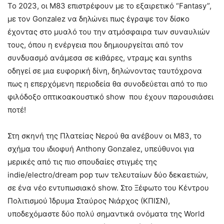
Το 2023, οι M83 επιστρέφουν με το εξαιρετικό “Fantasy”,
με τον Gonzalez να δηλώνει πως έγραψε τον δίσκο
έχοντας στο μυαλό του την ατμόσφαιρα των συναυλιών
τους, όπου η ενέργεια που δημιουργείται από τον
συνδυασμό ανάμεσα σε κιθάρες, ντραμς και synths
οδηγεί σε μια ευφορική δίνη, δηλώνοντας ταυτόχρονα
πως η επερχόμενη περιοδεία θα συνοδεύεται από το πιο
φιλόδοξο οπτικοακουστικό show που έχουν παρουσιάσει
ποτέ!
Στη σκηνή της Πλατείας Νερού θα ανέβουν οι M83, το
σχήμα του ιδιοφυή Anthony Gonzalez, υπεύθυνοι για
μερικές από τις πιο σπουδαίες στιγμές της
indie/electro/dream pop των τελευταίων δύο δεκαετιών,
σε ένα νέο εντυπωσιακό show. Στο Ξέφωτο του Κέντρου
Πολιτισμού Ίδρυμα Σταύρος Νιάρχος (ΚΠΙΣΝ),
υποδεχόμαστε δύο πολύ σημαντικά ονόματα της World