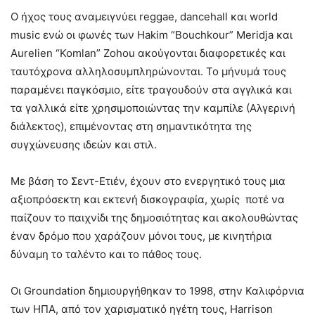
O ήχος τους αναμειγνύει reggae, dancehall και world
music ενώ οι φωνές των Hakim “Bouchkour” Meridja και
Aurelien “Komlan” Zohou ακούγονται διαφορετικές και
ταυτόχρονα αλληλοσυμπληρώνονται. Το μήνυμά τους
παραμένει παγκόσμιο, είτε τραγουδούν στα αγγλικά και
τα γαλλικά είτε χρησιμοποιώντας την καμπίλε (Αλγερινή
διάλεκτος), επιμένοντας στη σημαντικότητα της
συγχώνευσης ιδεών και στιλ.
Με βάση το Σεντ-Ετιέν, έχουν στο ενεργητικό τους μια
αξιοπρόσεκτη και εκτενή δισκογραφία, χωρίς ποτέ να
παίζουν το παιχνίδι της δημοσιότητας και ακολουθώντας
έναν δρόμο που χαράζουν μόνοι τους, με κινητήρια
δύναμη το ταλέντο και το πάθος τους.
Οι Groundation δημιουργήθηκαν το 1998, στην Καλιφόρνια
των ΗΠΑ, από τον χαρισματικό ηγέτη τους, Harrison