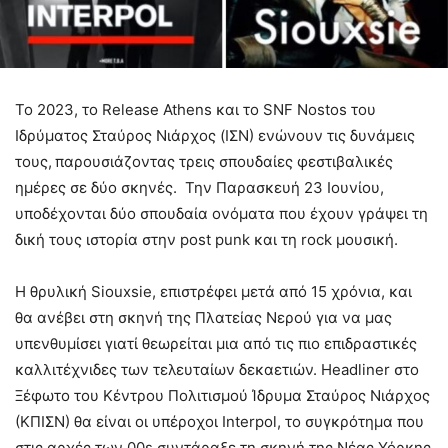
Το 2023, το Release Athens και το SNF Nostos του
Ιδρύματος Σταύρος Νιάρχος (ΙΣΝ) ενώνουν τις δυνάμεις
τους,
παρουσιάζοντας τρεις σπουδαίες φεστιβαλικές
ημέρες σε δύο σκηνές. Την Παρασκευή 23 Ιουνίου,
υποδέχονται δύο σπουδαία ονόματα που έχουν γράψει τη
δική τους ιστορία στην post punk και τη rock μουσική.
Η θρυλική Siouxsie, επιστρέφει μετά από 15 χρόνια, και
θα ανέβει στη σκηνή της Πλατείας Νερού για να μας
υπενθυμίσει γιατί θεωρείται μια από τις πιο επιδραστικές
καλλιτέχνιδες των τελευταίων δεκαετιών. Headliner στο
Ξέφωτο του Κέντρου Πολιτισμού Ίδρυμα Σταύρος Νιάρχος
(ΚΠΙΣΝ) θα είναι οι υπέροχοι Interpol, το συγκρότημα που
στις αρχές των 00s συντάραξε τη σκηνή της Νέας Υόρκης