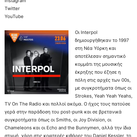
Instagram
Twitter
YouTube
Οι Interpol
δημιουργήθηκαν το 1997
στη Νέα Υόρκη και
αποτέλεσαν σημαντικό
κομμάτι της μουσικής
έκρηξης που έζησε η
πόλη στις αρχές των 00s,
με συγκροτήματα όπως οι
Strokes, Yeah Yeah Yeahs,
TV On The Radio και πολλοί ακόμα. Ο ήχος τους πατούσε
γερά στην παράδοση του post-punk και σε βρετανικά
συγκροτήματα όπως οι Smiths, οι Joy Division, οι
Chameleons και οι Echo and the Bunnymen, αλλά την ίδια
στιγμή, χάρη στις κοφτερές κιθάρες του Daniel Kessler, το