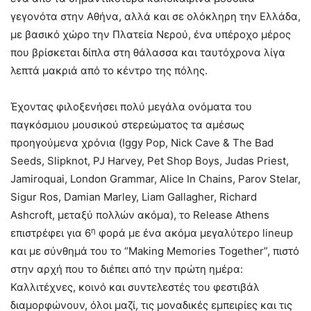
γεγονότα στην Αθήνα, αλλά και σε ολόκληρη την Ελλάδα,
με βασικό χώρο την Πλατεία Νερού, ένα υπέροχο μέρος
που βρίσκεται δίπλα στη θάλασσα και ταυτόχρονα λίγα
λεπτά μακριά από το κέντρο της πόλης.
Έχοντας φιλοξενήσει πολύ μεγάλα ονόματα του
παγκόσμιου μουσικού στερεώματος τα αμέσως
προηγούμενα χρόνια (Iggy Pop, Nick Cave & The Bad
Seeds, Slipknot, PJ Harvey, Pet Shop Boys, Judas Priest,
Jamiroquai, London Grammar, Alice In Chains, Parov Stelar,
Sigur Ros, Damian Marley, Liam Gallagher, Richard
Ashcroft, μεταξύ πολλών ακόμα), το Release Athens
η
επιστρέφει για 6
φορά με ένα ακόμα μεγαλύτερο lineup
και με σύνθημά του το “Making Memories Together”, πιστό
στην αρχή που το διέπει από την πρώτη ημέρα:
Καλλιτέχνες, κοινό και συντελεστές του φεστιβάλ
διαμορφώνουν, όλοι μαζί, τις μοναδικές εμπειρίες και τις