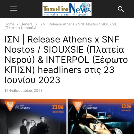
Home
General
ΙΣΝ | Release Athens x SNF Nostos / SIOUXSIE
(Πλατεία Νερού) &...
ΙΣΝ | Release Athens x SNF
Nostos / SIOUXSIE (Πλατεία
Νερού) & INTERPOL (Ξέφωτο
ΚΠΙΣΝ) headliners στις 23
Ιουνίου 2023
12 Φεβρουαρίου, 2023