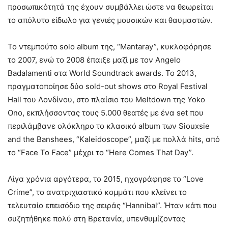
προσωπικότητά της έχουν συμβάλλει ώστε να θεωρείται
το απόλυτο είδωλο για γενιές μουσικών και θαυμαστών.
Το ντεμπούτο solo album της, “Mantaray”, κυκλοφόρησε
το 2007, ενώ το 2008 έπαιξε μαζί με τον Angelo
Badalamenti στα World Soundtrack awards. Το 2013,
πραγματοποίησε δύο sold-out shows στο Royal Festival
Hall του Λονδίνου, στο πλαίσιο του Meltdown της Yoko
Ono, εκπλήσσοντας τους 5.000 θεατές με ένα set που
περιλάμβανε ολόκληρο το κλασικό album των Siouxsie
and the Banshees, “Kaleidoscope”, μαζί με πολλά hits, από
το “Face To Face” μέχρι το “Here Comes That Day”.
Λίγα χρόνια αργότερα, το 2015, ηχογράφησε το “Love
Crime”, το ανατριχιαστικό κομμάτι που κλείνει το
τελευταίο επεισόδιο της σειράς “Hannibal”. Ήταν κάτι που
συζητήθηκε πολύ στη Βρετανία, υπενθυμίζοντας