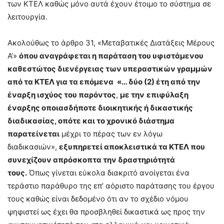
των ΚΤΕΛ καθώς μόνο αυτά έχουν έτοιμο το σύστημα σε
λειτουργία.
Ακολούθως το άρθρο 31, «Μεταβατικές Διατάξεις Μέρους
Α’»
όπου αναγράφεται η παράταση του υφιστάμενου
καθεστώτος διενέργειας των υπεραστικών γραμμών
από τα ΚΤΕΛ για τα επόμενα
«… δύο (2) έτη από την
έναρξη ισχύος του παρόντος
,
με την
επιφύλαξη
έναρξης οποιασδήποτε διοικητικής ή δικαστικής
διαδικασίας, οπότε και το χρονικό διάστημα
παρατείνεται
μέχρι το πέρας των εν λόγω
διαδικασιών»,
εξυπηρετεί αποκλειστικά τα ΚΤΕΛ που
συνεχίζουν απρόσκοπτα την δραστηριότητά
τους.
Όπως γίνεται εύκολα διακριτό ανοίγεται ένα
τεράστιο παράθυρο της επ’ αόριστο παράτασης του έργου
τους καθώς είναι δεδομένο ότι αν το σχέδιο νόμου
ψηφιστεί ως έχει θα προσβληθεί δικαστικά ως προς την