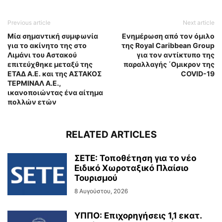
Previous article
Next article
Μία σημαντική συμφωνία
Ενημέρωση από τον όμιλο
για το ακίνητο της στο
της Royal Caribbean Group
Λιμάνι του Αστακού
για τον αντίκτυπο της
επιτεύχθηκε μεταξύ της
παραλλαγής ΄Oμικρον της
ΕΤΑΔ Α.Ε. και της ΑΣΤΑΚΟΣ
COVID-19
ΤΕΡΜΙΝΑΛ Α.Ε.,
ικανοποιώντας ένα αίτημα
πολλών ετών
RELATED ARTICLES
ΣΕΤΕ: Τοποθέτηση για το νέο
Ειδικό Χωροταξικό Πλαίσιο
Τουρισμού
8 Αυγούστου, 2026
ΥΠΠΟ: Επιχορηγήσεις 1,1 εκατ.