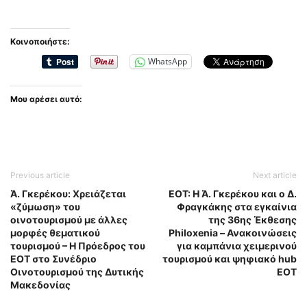
Κοινοποιήστε:
WhatsApp
Μου αρέσει αυτό:
Previous article
Next article
Ά. Γκερέκου: Χρειάζεται
ΕΟΤ: Η Ά. Γκερέκου και ο Δ.
«ζύμωση» του
Φραγκάκης στα εγκαίνια
οινοτουρισμού με άλλες
της 36ης Έκθεσης
μορφές θεματικού
Philoxenia – Ανακοινώσεις
τουρισμού – Η Πρόεδρος του
για καμπάνια χειμερινού
ΕΟΤ στο Συνέδριο
τουρισμού και ψηφιακό hub
Οινοτουρισμού της Δυτικής
ΕΟΤ
Μακεδονίας