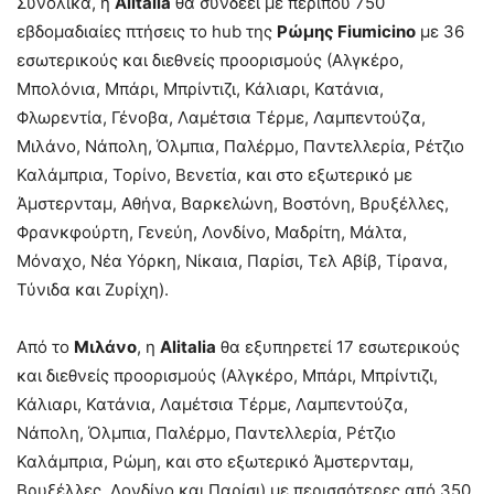
Συνολικά, η
Alitalia
θα συνδέει με περίπου 750
εβδομαδιαίες πτήσεις το hub της
Ρώμης Fiumicino
με 36
εσωτερικούς και διεθνείς προορισμούς (Αλγκέρο,
Μπολόνια, Μπάρι, Μπρίντιζι, Κάλιαρι, Κατάνια,
Φλωρεντία, Γένοβα, Λαμέτσια Τέρμε, Λαμπεντούζα,
Μιλάνο, Νάπολη, Όλμπια, Παλέρμο, Παντελλερία, Ρέτζιο
Καλάμπρια, Τορίνο, Βενετία, και στο εξωτερικό με
Άμστερνταμ, Αθήνα, Βαρκελώνη, Βοστόνη, Βρυξέλλες,
Φρανκφούρτη, Γενεύη, Λονδίνο, Μαδρίτη, Μάλτα,
Μόναχο, Νέα Υόρκη, Νίκαια, Παρίσι, Τελ Αβίβ, Τίρανα,
Τύνιδα και Ζυρίχη).
Από το
Μιλάνο
, η
Alitalia
θα εξυπηρετεί 17 εσωτερικούς
και διεθνείς προορισμούς (Αλγκέρο, Μπάρι, Μπρίντιζι,
Κάλιαρι, Κατάνια, Λαμέτσια Τέρμε, Λαμπεντούζα,
Νάπολη, Όλμπια, Παλέρμο, Παντελλερία, Ρέτζιο
Καλάμπρια, Ρώμη, και στο εξωτερικό Άμστερνταμ,
Βρυξέλλες, Λονδίνο και Παρίσι) με περισσότερες από 350