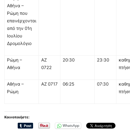
Αθήνα –
Ρώμη που
επανέρχονται
από την 01
η
Ιουλίου
Δρομολόγιο
Ρώμη –
AZ
20:30
23:30
καθη
Αθήνα
0722
πτήσ
Αθήνα –
AZ 0717
06:25
07:30
καθη
Ρώμη
πτήσ
Κοινοποιήστε:
WhatsApp