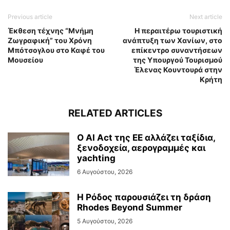
Previous article
Next article
Έκθεση τέχνης “Μνήμη
Η περαιτέρω τουριστική
Ζωγραφική” του Χρόνη
ανάπτυξη των Χανίων, στο
Μπότσογλου στο Καφέ του
επίκεντρο συναντήσεων
Μουσείου
της Υπουργού Τουρισμού
Έλενας Κουντουρά στην
Κρήτη
RELATED ARTICLES
Ο AI Act της ΕΕ αλλάζει ταξίδια,
ξενοδοχεία, αερογραμμές και
yachting
6 Αυγούστου, 2026
Η Ρόδος παρουσιάζει τη δράση
Rhodes Beyond Summer
5 Αυγούστου, 2026