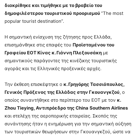
διακρίθηκε και
τιμήθηκε με το βραβείο του
δημοφιλέστερου τουριστικού προορισμού
“The most
popular tourist destination”.
Η σημαντική ενίσχυση της ζήτησης προς Ελλάδα,
επισημάνθηκε στις επαφές του
Προϊσταμένου του
Γραφείου ΕΟΤ Κίνας κ. Γιάννη Πλεξουσάκη
με
σημαντικούς παράγοντες της κινέζικης τουριστικής
αγοράς και τις Ελληνικές προξενικές αρχές.
Την έκθεση επισκέφτηκε ο
κ. Γρηγόρης Τασσιόπουλος,
Γενικός Πρόξενος της Ελλάδας στην
Γκουανγκζού
, ο
οποίος συναντήθηκε στο περίπτερο του ΕΟΤ με τον
κ.
Zhou
Tieying
, Αντιπρόεδρο της
China
Southern
Airlines
και στελέχη της αεροπορικής εταιρείας. Σκοπός της
συνάντησης ήταν η ενημέρωση για την σημαντική αύξηση
των τουριστικών θεωρήσεων στην Γκουανγκζού, ώστε να