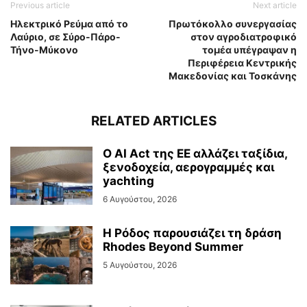
Previous article
Next article
Ηλεκτρικό Ρεύμα από το
Πρωτόκολλο συνεργασίας
Λαύριο, σε Σύρο-Πάρο-
στον αγροδιατροφικό
Τήνο-Μύκονο
τομέα υπέγραψαν η
Περιφέρεια Κεντρικής
Μακεδονίας και Τοσκάνης
RELATED ARTICLES
Ο AI Act της ΕΕ αλλάζει ταξίδια,
ξενοδοχεία, αερογραμμές και
yachting
6 Αυγούστου, 2026
Η Ρόδος παρουσιάζει τη δράση
Rhodes Beyond Summer
5 Αυγούστου, 2026