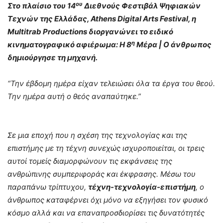
ου
Στο πλαίσιο του 14
Διεθνούς Φεστιβάλ Ψηφιακών
Τεχνών της Ελλάδας, Athens Digital Arts Festival, η
Multitrab Productions διοργανώνει το ειδικό
η
κινηματογραφικό αφιέρωμα: Η 8
Μέρα | Ο άνθρωπος
δημιούργησε τη μηχανή.
“Την έβδομη ημέρα είχαν τελειώσει όλα τα έργα του θεού.
Την ημέρα αυτή ο θεός αναπαύτηκε.”
Σε μια εποχή που η σχέση της τεχνολογίας και της
επιστήμης με τη τέχνη συνεχώς ισχυροποιείται, οι τρεις
αυτοί τομείς διαμορφώνουν τις εκφάνσεις της
ανθρώπινης συμπεριφοράς και έκφρασης. Μέσω του
παραπάνω τρίπτυχου,
τέχνη-τεχνολογία-επιστήμη
, ο
άνθρωπος καταφέρνει όχι μόνο να εξηγήσει τον φυσικό
κόσμο αλλά και να επαναπροσδιορίσει τις δυνατότητές