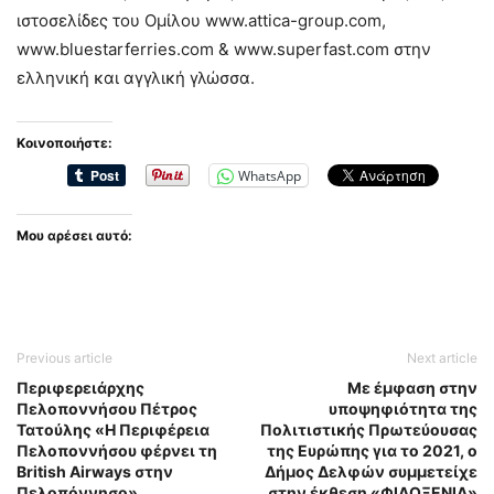
ιστοσελίδες του Ομίλου www.attica-group.com,
www.bluestarferries.com & www.superfast.com στην
ελληνική και αγγλική γλώσσα.
Κοινοποιήστε:
WhatsApp
Μου αρέσει αυτό:
Previous article
Next article
Περιφερειάρχης
Με έμφαση στην
Πελοποννήσου Πέτρος
υποψηφιότητα της
Τατούλης «Η Περιφέρεια
Πολιτιστικής Πρωτεύουσας
Πελοποννήσου φέρνει τη
της Ευρώπης για το 2021, ο
British Airways στην
Δήμος Δελφών συμμετείχε
Πελοπόννησο»
στην έκθεση «ΦΙΛΟΞΕΝΙΑ»