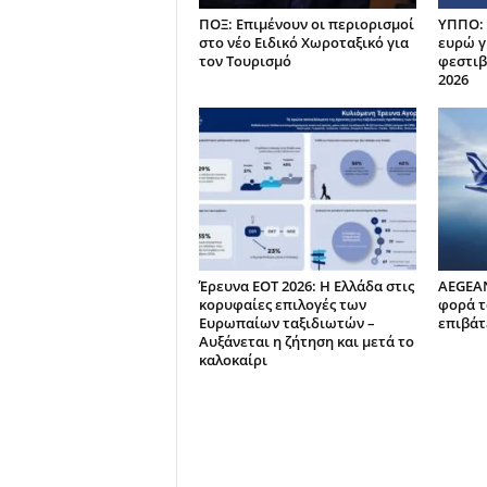
ΠΟΞ: Επιμένουν οι περιορισμοί
ΥΠΠΟ: 
στο νέο Ειδικό Χωροταξικό για
ευρώ γ
τον Τουρισμό
φεστιβ
2026
Έρευνα ΕΟΤ 2026: Η Ελλάδα στις
AEGEAN
κορυφαίες επιλογές των
φορά τ
Ευρωπαίων ταξιδιωτών –
επιβάτε
Αυξάνεται η ζήτηση και μετά το
καλοκαίρι