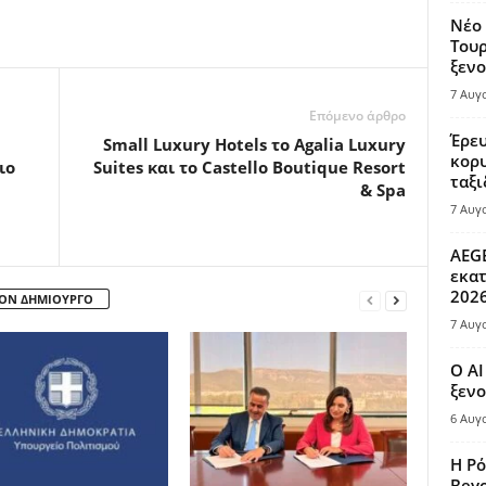
Νέο 
Τουρ
ξενο
7 Αυγ
Επόμενο άρθρο
Έρευ
Small Luxury Hotels το Agalia Luxury
κορυ
ιο
Suites και το Castello Boutique Resort
ταξι
& Spa
7 Αυγ
AEGE
εκατ
202
ΤΟΝ ΔΗΜΙΟΥΡΓΟ
7 Αυγ
Ο AI
ξενο
6 Αυγ
Η Ρό
Bey