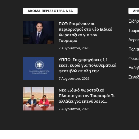
ΑΚΟΜΑ ΠΕΡΙΣΣΟΤΕΡΑ ΝΕΑ
ΔΗ
Ειδήσ
ΠΟΞ: Επιμένουν οι
περιορισμοί στο νέο Ειδικό
Τουρι
Χωροταξικό για τον
Τουρισμό
Αερο
7 Αυγούστου, 2026
Πολιτ
Φορεί
ΥΠΠΟ: Επιχορηγήσεις 1,1
εκατ. ευρώ για πολυθεματικά
Εκδη
φεστιβάλ σε όλη την...
Ξενοδ
7 Αυγούστου, 2026
Νέο Ειδικό Χωροταξικό
Πλαίσιο για τον Τουρισμό: Τι
αλλάζει για επενδύσεις,...
7 Αυγούστου, 2026