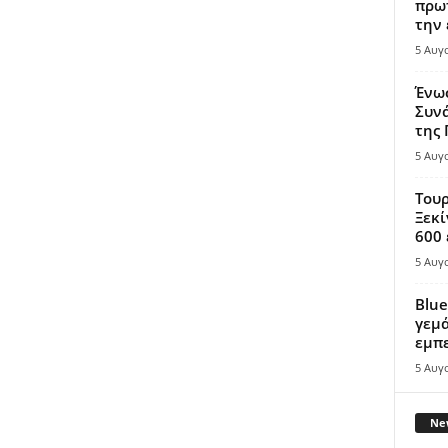
πρωτ
την 
5 Αυγ
Ένω
Συνά
της
5 Αυγ
Τουρ
Ξεκί
600 
5 Αυγ
Blue
γεμά
εμπε
5 Αυγ
New