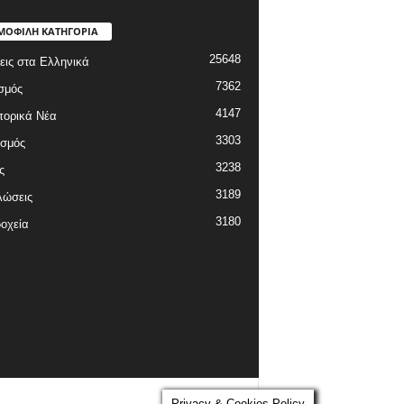
ΜΟΦΙΛΗ ΚΑΤΗΓΟΡΙΑ
25648
εις στα Ελληνικά
7362
σμός
4147
πορικά Νέα
3303
ισμός
3238
ς
3189
λώσεις
3180
οχεία
Privacy & Cookies Policy