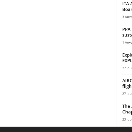
ITA 
Boar
3 Αυγ
PPA 
sust
1 Αυγ
Expl
EXPL
27 Ιου
AIRC
flig
27 Ιου
The 
Chap
23 Ιου