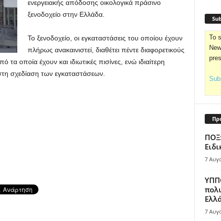
ενεργειακής απόδοσης οικολογικά πράσινο
ξενοδοχείο στην Ελλάδα.
Sub
To s
Το ξενοδοχείο, οι εγκαταστάσεις του οποίου έχουν
News
πλήρως ανακαινιστεί, διαθέτει πέντε διαφορετικούς
pre
τα οποία έχουν και ιδιωτικές πισίνες, ενώ ιδιαίτερη
ι στη σχεδίαση των εγκαταστάσεων.
Subs
Πρ
ΠΟΞ:
Ειδι
7 Αυγ
ΥΠΠΟ
πολυ
Ελλά
7 Αυγ