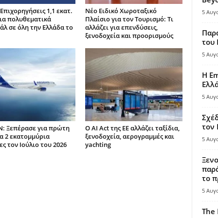
Επιχορηγήσεις 1,1 εκατ.
Νέο Ειδικό Χωροταξικό
5 Αυγ
ια πολυθεματικά
Πλαίσιο για τον Τουρισμό: Τι
άλ σε όλη την Ελλάδα το
αλλάζει για επενδύσεις,
Παρά
ξενοδοχεία και προορισμούς
του
5 Αυγ
Η Em
Ελλ
5 Αυγ
Σχέδ
τον
: Ξεπέρασε για πρώτη
Ο AI Act της ΕΕ αλλάζει ταξίδια,
α 2 εκατομμύρια
ξενοδοχεία, αερογραμμές και
5 Αυγ
ς τον Ιούλιο του 2026
yachting
Ξενο
παρά
το π
5 Αυγ
The 