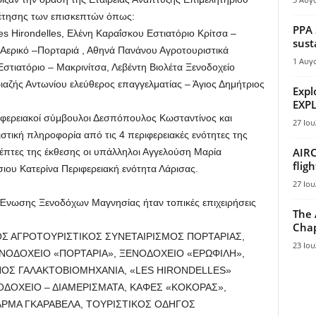
έτησης των επισκεπτών όπως:
PPA 
es Hirondelles, Ελένη Καραΐσκου Εστιατόριο Κρίτσα –
sust
 Αερικό –Πορταριά , Αθηνά Πανάνου Αγροτουριστικά
1 Αυγ
Εστιατόριο – Μακρινίτσα, Λεβέντη Βιολέτα Ξενοδοχείο
αζής Αντωνίου ελεύθερος επαγγελματίας – Άγιος Δημήτριος
Expl
EXPL
ιφερειακοί σύμβουλοι Δεσπόπουλος Κωσταντίνος και
27 Ιου
στική πληροφορία από τις 4 περιφερειακές ενότητες της
AIRC
τες της έκθεσης οι υπάλληλοι Αγγελούση Μαρία
flig
σιου Κατερίνα Περιφερειακή ενότητα Λάρισας.
27 Ιου
νωσης Ξενοδόχων Μαγνησίας ήταν τοπικές επιχειρήσεις
The 
Chap
ΙΟΣ ΑΓΡΟΤΟΥΡΙΣΤΙΚΟΣ ΣΥΝΕΤΑΙΡΙΣΜΟΣ ΠΟΡΤΑΡΙΑΣ,
23 Ιου
ΝΟΔΟΧΕΙΟ «ΠΟΡΤΑΡΙΑ», ΞΕΝΟΔΟΧΕΙΟ «ΕΡΩΦΙΛΗ»,
ΠΟΣ ΓΑΛΑΚΤΟΒΙΟΜΗΧΑΝΙΑ, «LES HIRONDELLES»
ΟΔΟΧΕΙΟ – ΔΙΑΜΕΡΙΣΜΑΤΑ, ΚΑΦΕΣ «ΚΟΚΟΡΑΣ»,
ΡΜΑ ΓΚΑΡΑΒΕΛΑ, ΤΟΥΡΙΣΤΙΚΟΣ ΟΔΗΓΟΣ