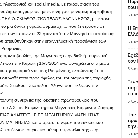
Παρά
, ηλεκτρονικά και social media, με παρουσίαση του
του
τους Δημοσιογράφους, με έντονη γαστρονομική παρέμβαση
5 Αυγ
ΛΟΣ-ΠΗΛΙΟ-ΣΚΙΑΘΟΣ-ΣΚΟΠΕΛΟΣ-ΑΛΟΝΝΗΣΟΣ, με έντονη
από μία δυνατή ομάδα συμμετοχής, που ξεπέρασαν σε
Η Em
Ελλ
ς εκ των οποίων οι 22 ήταν από την Μαγνησία οι οποίοι αφ
υ απευθύνθηκαν στην επαγγελματική προσέγγιση των
5 Αυγ
 Ρουμανίας.
Σχέδ
ής πρωτοβουλίας της Μαγνησίας στην διεθνή τουριστική
τον
λείωσε την Κυριακή 16/3/2014 ενώ συνεχίζεται στα μέσα
5 Αυγ
υ προορισμού για τους Ρουμάνους, ελπίζοντας ότι ο
και οπωσδήποτε προς όφελος του τουρισμού της περιοχής
Ξενο
ράδες Σκιάθος –Σκόπελος- Αλόννησος, έκλεψαν την
παρά
ν.
το π
 απόλυτη συνέργεια της ιδιωτικής πρωτοβουλίας που
5 Αυγ
 του Δ.Σ του Επιμελητηρίου Μαγνησίας Καμμένου-Ζαφείρη-
The 
ΕΤΑΙΡΕΙΑΣ ΑΝΑΠΤΥΞΗΣ ΕΠΙΜΕΛΗΤΗΡΙΟΥ ΜΑΓΝΗΣΙΑΣ
πρωτ
 ΜΑΓΝΗΣΙΑΣ και «τάραξε τα νερά» του εκθεσιακού
την 
 και έδωσε τουριστικό μήνυμα προσέλκυσης στην
5 Αυγ