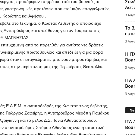
Συν
νέργεια, προσέφεραν το φρέσκο τσάι του βουνού ,τα
Αστ
ιες γαστρονομικές προτάσεις που ετοίμαζαν επαγγελματίες
3 Αυγ
ς, Κορώπης και Αφήσου .
βαλε στο ξεκίνημα, ο Κώστας Λεβέντης ο οποίος είχε
Το B
ς Αντιπρόεδρος και υπεύθυνος για τον Τουρισμό της
εμπε
Υ ΜΑΓΝΗΣΙΑΣ.
3 Αυγ
 επιτυχημένη από το παρελθόν για αντίστοιχες δράσεις,
συγκεκριμένης πρωτοβουλίας και απέδειξε για μια φορά
Η IT
Boar
αφορά όταν οι επαγγελματίες μπαίνουν μπροστάρηδες και
όπως στην περίπτωση μας της Περιφέρειας Θεσσαλίας .
3 Αυγ
ITA 
Boar
3 Αυγ
 Ε.Α.Ε.Μ. ο αντιπρόεδρός της Κωνσταντίνος Λεβέντης,
New
ς Γεώργιος Ζαφείρης, η Αντιπρόεδρος Μερόπη Γιαμάκου,
ριγιάννη και το μέλος Δ.Σ. Τόνια Αθανασοπούλου.
ITA 
Boar
ων ο αντιπρόεδρος Σπύρου Αθανάσιος ενώ η αποστολή
ιξαν την δράση της Εταιρείας Ανάπτυξης Επιμελητηρίου
3 Αυγ