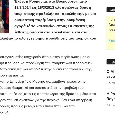
Έκθεση Ρουμανίας στο Βουκουρέστι από
13/3/2014 ως 16/3/2013 υλοποιώντας δράση
Sub
τουριστικής προβολής και προώθησης, με μια
To s
ουσιαστική παρέμβαση στην ρουμάνικη
News
αγορά τόσο κατευθείαν στους επισκέπτες της
pre
έκθεσης όσο και στα social media και στα
 κάλυψαν το όλο εγχείρημα προώθησης του τουριστικού
Subs
ι επαγγελματίες επιχειρούν όπως στην περίπτωση μας οι
Πρ
α την προβολή και προώθηση των τουριστικών προορισμών
λαπλασιάζεται και αποδίδει στην ουσία της προσέλκυσης
Ο AI
υ επιχειρείται.
ξενο
αι το Επιμελητήριο Μαγνησίας, λαμβάνει μέρος στην
6 Αυγ
έσματα θεαματικά και ουσιαστικά στην προβολή του
Η Ρό
 ,όπου αμέσως ,από τις πρώτες ώρες της δράσης, μέσα από
Bey
έρον των επισκεπτών για την περιοχή. Δεν είναι υπερβολή
5 Αυγ
ρικές πράξεις μεταξύ των επισκεπτών και των
οστολή.