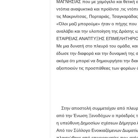
ΜΑΓΝΗΣΙΑΣ που με χαμόγελο και θετική ε
ντόπια αναψυκτικά και προϊόντα ,τις ντόπ
τις Μακρινίτσας, Πορταριάς, Τσαγκαράδα
«Όλοι μαζί μπορούμε» ήταν ο πήχης που έ
αναλάβει και την υλοποίηση της Δράσης ω
ΕΤΑΙΡΕΙΑΣ ΑΝΑΠΤΥΞΗΣ ΕΠΙΜΕΛΗΤΗΡΙΟ
Με μια δυνατή στο πλευρό του ομάδα, και
έδωσε την διαφορά και την δυναμική της 
ακόμα ότι μπορεί να δημιουργήσει την δι
αξιοποιούν τις προσπάθειες των φορέων 
Στην αποστολή συμμετείχαν από πλευράς
από την Ένωση Ξενοδόχων ο πρόεδρός τη
η υπεύθυνη Δημοσίων σχέσεων Δήμητρα Αγ
Από τον Σύλλογο Ενοικιαζόμενων Δωματί
πλαισιώθηκε από επιχειρηματίες που στήρ