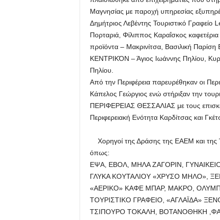
Μαγνησίας με παροχή υπηρεσίας εξυπηρ
Δημήτριος Λεβέντης Τουριστικό Γραφείο L
Πορταριά, Φίλιππος Καραΐσκος καφετέρια
προϊόντα – Μακρινίτσα, Βασιλική Παρίση 
ΚΕΝΤΡΙΚΌΝ – Άγιος Ιωάννης Πηλίου, Κυρι
Πηλίου.
Από την Περιφέρεια παρευρέθηκαν οι Περ
Κάπελος Γεώργιος ενώ στήριξαν την τουρι
ΠΕΡΙΦΕΡΕΙΑΣ ΘΕΣΣΑΛΙΑΣ με τους επισκέπ
Περιφερειακή Ενότητα Καρδίτσας και Γκέτ
Χορηγοί της Δράσης της ΕΑΕΜ και της Έ
όπως:
ΕΨΑ, ΕΒΟΛ, ΜΗΛΑ ΖΑΓΟΡΙΝ, ΓΥΝΑΙΚΕ
ΓΛΥΚΑ ΚΟΥΤΑΛΙΟΥ «ΧΡΥΣΟ ΜΗΛΟ», ΞΕ
«ΑΕΡΙΚΟ» ΚΑΦΕ ΜΠΑΡ, ΜΑΚΡΟ, ΟΛΥΜ
ΤΟΥΡΙΣΤΙΚΟ ΓΡΑΦΕΙΟ, «ΑΓΛΑΪΔΑ» ΞΕΝ
ΤΣΙΠΟΥΡΟ ΤΟΚΑΛΗ, ΒΟΤΑΝΟΘΗΚΗ ,ΦΑ