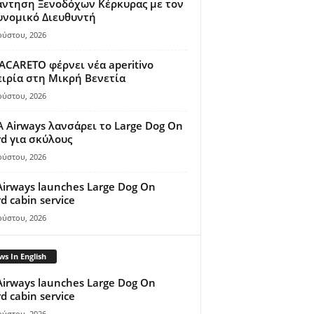
άντηση Ξενοδόχων Κέρκυρας με τον
υνομικό Διευθυντή
ούστου, 2026
ACARETO φέρνει νέα aperitivo
ιρία στη Μικρή Βενετία
ούστου, 2026
A Airways λανσάρει το Large Dog On
d για σκύλους
ούστου, 2026
Airways launches Large Dog On
d cabin service
ούστου, 2026
s In English
Airways launches Large Dog On
d cabin service
ούστου, 2026