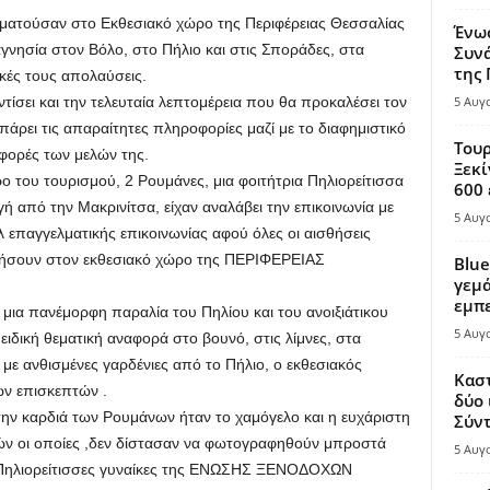
αματούσαν στο Εκθεσιακό χώρο της Περιφέρειας Θεσσαλίας
Ένω
νησία στον Βόλο, στο Πήλιο και στις Σποράδες, στα
Συνά
της
ικές τους απολαύσεις.
σει και την τελευταία λεπτομέρεια που θα προκαλέσει τον
5 Αυγ
άρει τις απαραίτητες πληροφορίες μαζί με το διαφημιστικό
Τουρ
φορές των μελών της.
Ξεκί
ο του τουρισμού, 2 Ρουμάνες, μια φοιτήτρια Πηλιορείτισσα
600 
 από την Μακρινίτσα, είχαν αναλάβει την επικοινωνία με
5 Αυγ
λ επαγγελματικής επικοινωνίας αφού όλες οι αισθήσεις
τήσουν στον εκθεσιακό χώρο της ΠΕΡΙΦΕΡΕΙΑΣ
Blue
γεμά
εμπε
μια πανέμορφη παραλία του Πηλίου και του ανοιξιάτικου
5 Αυγ
ιδική θεματική αναφορά στο βουνό, στις λίμνες, στα
με ανθισμένες γαρδένιες από το Πήλιο, ο εκθεσιακός
Καστ
ων επισκεπτών .
δύο 
την καρδιά των Ρουμάνων ήταν το χαμόγελο και η ευχάριστη
Σύντ
ών οι οποίες ,δεν δίστασαν να φωτογραφηθούν μπροστά
5 Αυγ
ες Πηλιορείτισσες γυναίκες της ΕΝΩΣΗΣ ΞΕΝΟΔΟΧΩΝ