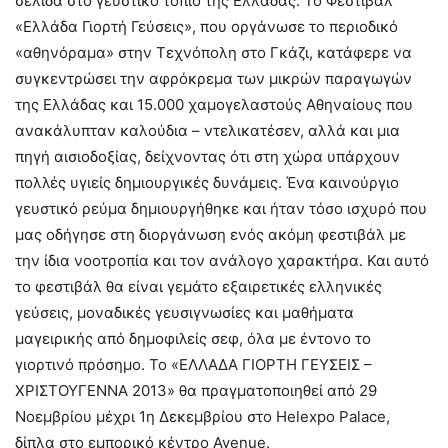
σελίδα στο γευστικό τοπίο της Ελλάδας. Το Φεστιβάλ
«Ελλάδα Γιορτή Γεύσεις», που οργάνωσε το περιοδικό
«αθηνόραμα» στην Τεχνόπολη στο Γκάζι, κατάφερε να
συγκεντρώσει την αφρόκρεμα των μικρών παραγωγών
της Ελλάδας και 15.000 χαμογελαστούς Αθηναίους που
ανακάλυπταν καλούδια – ντελικατέσεν, αλλά και μια
πηγή αισιοδοξίας, δείχνοντας ότι στη χώρα υπάρχουν
πολλές υγιείς δημιουργικές δυνάμεις. Ένα καινούργιο
γευστικό ρεύμα δημιουργήθηκε και ήταν τόσο ισχυρό που
μας οδήγησε στη διοργάνωση ενός ακόμη φεστιβάλ με
την ίδια νοοτροπία και τον ανάλογο χαρακτήρα. Και αυτό
το φεστιβάλ θα είναι γεμάτο εξαιρετικές ελληνικές
γεύσεις, μοναδικές γευσιγνωσίες και μαθήματα
μαγειρικής από δημοφιλείς σεφ, όλα με έντονο το
γιορτινό πρόσημο. Το «ΕΛΛΑΔΑ ΓΙΟΡΤΗ ΓΕΥΣΕΙΣ –
ΧΡΙΣΤΟΥΓΕΝΝΑ 2013» θα πραγματοποιηθεί από 29
Νοεμβρίου μέχρι 1η Δεκεμβρίου στο Helexpo Palace,
δίπλα στο εμπορικό κέντρο Avenue.