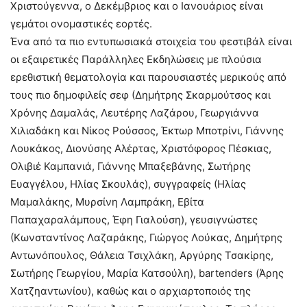
Χριστούγεννα, ο Δεκέμβριος και ο Ιανουάριος είναι
γεμάτοι ονομαστικές εορτές.
Ένα από τα πιο εντυπωσιακά στοιχεία του φεστιβάλ είναι
οι εξαιρετικές Παράλληλες Εκδηλώσεις με πλούσια
ερεθιστική θεματολογία και παρουσιαστές μερικούς από
τους πιο δημοφιλείς σεφ (Δημήτρης Σκαρμούτσος και
Χρόνης Δαμαλάς, Λευτέρης Λαζάρου, Γεωργιάννα
Χιλιαδάκη και Νίκος Ρούσσος, Έκτωρ Μποτρίνι, Γιάννης
Λουκάκος, Διονύσης Αλέρτας, Χριστόφορος Πέσκιας,
Ολιβιέ Καμπανιά, Γιάννης Μπαξεβάνης, Σωτήρης
Ευαγγέλου, Ηλίας Σκουλάς), συγγραφείς (Ηλίας
Μαμαλάκης, Μυρσίνη Λαμπράκη, Εβίτα
Παπαχαραλάμπους, Έφη Γιαλούση), γευσιγνώστες
(Κωνσταντίνος Λαζαράκης, Γιώργος Λούκας, Δημήτρης
Αντωνόπουλος, Θάλεια Τσιχλάκη, Αργύρης Τσακίρης,
Σωτήρης Γεωργίου, Μαρία Κατσούλη), bartenders (Άρης
Χατζηαντωνίου), καθώς και ο αρχιαρτοποιός της