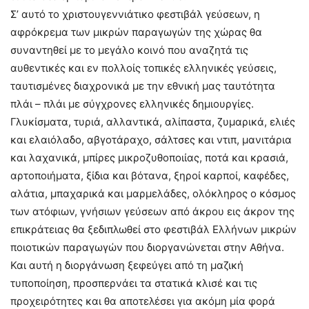
Σ’ αυτό το χριστουγεννιάτικο φεστιβάλ γεύσεων, η
αφρόκρεμα των μικρών παραγωγών της χώρας θα
συναντηθεί με το μεγάλο κοινό που αναζητά τις
αυθεντικές και εν πολλοίς τοπικές ελληνικές γεύσεις,
ταυτισμένες διαχρονικά με την εθνική μας ταυτότητα
πλάι – πλάι με σύγχρονες ελληνικές δημιουργίες.
Γλυκίσματα, τυριά, αλλαντικά, αλίπαστα, ζυμαρικά, ελιές
και ελαιόλαδο, αβγοτάραχο, σάλτσες και ντιπ, μανιτάρια
και λαχανικά, μπίρες μικροζυθοποιίας, ποτά και κρασιά,
αρτοποιήματα, ξίδια και βότανα, ξηροί καρποί, καφέδες,
αλάτια, μπαχαρικά και μαρμελάδες, ολόκληρος ο κόσμος
των ατόφιων, γνήσιων γεύσεων από άκρου εις άκρον της
επικράτειας θα ξεδιπλωθεί στο φεστιβάλ Ελλήνων μικρών
ποιοτικών παραγωγών που διοργανώνεται στην Αθήνα.
Και αυτή η διοργάνωση ξεφεύγει από τη μαζική
τυποποίηση, προσπερνάει τα στατικά κλισέ και τις
προχειρότητες και θα αποτελέσει για ακόμη μία φορά