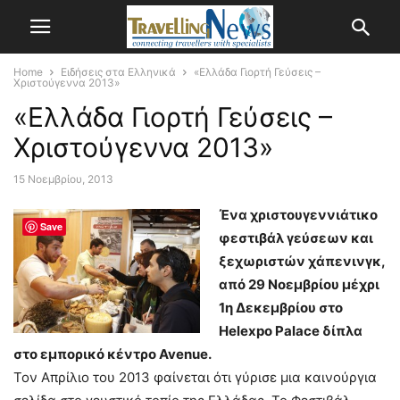
Home
Ειδήσεις στα Ελληνικά
«Ελλάδα Γιορτή Γεύσεις –
Χριστούγεννα 2013»
«Ελλάδα Γιορτή Γεύσεις –
Χριστούγεννα 2013»
15 Νοεμβρίου, 2013
Ένα χριστουγεννιάτικο
Save
φεστιβάλ γεύσεων και
ξεχωριστών χάπενινγκ,
από 29 Νοεμβρίου μέχρι
1η Δεκεμβρίου στο
Helexpo Palace δίπλα
στο εμπορικό κέντρο Avenue.
Τον Απρίλιο του 2013 φαίνεται ότι γύρισε μια καινούργια