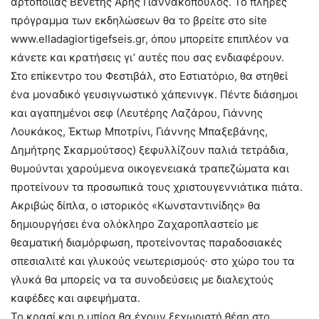
αρτοποιίας Βενέτης Άρης Γιαννακόπουλος. Το πλήρες
πρόγραμμα των εκδηλώσεων θα το βρείτε στο site
www.elladagiortigefseis.gr, όπου μπορείτε επιπλέον να
κάνετε και κρατήσεις γι’ αυτές που σας ενδιαφέρουν.
Στο επίκεντρο του Φεστιβάλ, στο Εστιατόριο, θα στηθεί
ένα μοναδικό γευσιγνωστικό χάπενινγκ. Πέντε διάσημοι
και αγαπημένοι σεφ (Λευτέρης Λαζάρου, Γιάννης
Λουκάκος, Έκτωρ Μποτρίνι, Γιάννης Μπαξεβάνης,
Δημήτρης Σκαρμούτσος) ξεφυλλίζουν παλιά τετράδια,
θυμούνται χαρούμενα οικογενειακά τραπεζώματα και
προτείνουν τα προσωπικά τους χριστουγεννιάτικα πιάτα.
Ακριβώς δίπλα, ο ιστορικός «Κωνσταντινίδης» θα
δημιουργήσει ένα ολόκληρο Ζαχαροπλαστείο με
θεαματική διαμόρφωση, προτείνοντας παραδοσιακές
σπεσιαλιτέ και γλυκούς νεωτερισμούς· στο χώρο του τα
γλυκά θα μπορείς να τα συνοδεύσεις με διαλεχτούς
καφέδες και αφεψήματα.
Το κρασί και η μπίρα θα έχουν ξεχωριστή θέση στο