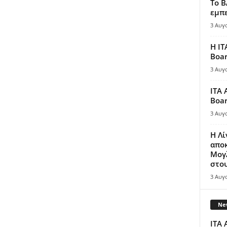
Το B
εμπε
3 Αυγ
Η IT
Boar
3 Αυγ
ITA 
Boar
3 Αυγ
Η Λ
απο
Μογλ
στου
3 Αυγ
New
ITA 