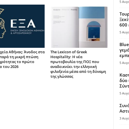
5 Αυγ
Τουρ
Ξεκί
600 
5 Αυγ
Blue
γεμά
χεία Αθήνας: Άνοδος στα
The Lexicon of Greek
εμπε
παρά τη μικρή πτώση
Hospitality: Η νέα
ηρότητας το πρώτο
πρωτοβουλία της ΠΟΞ που
5 Αυγ
ο του 2026
αναδεικνύει την ελληνική
φιλοξενία μέσα από τη δύναμη
Καστ
της γλώσσας
δύο 
Σύντ
5 Αυγ
Συν
Αστ
3 Αυγ