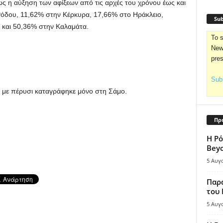
ς η αύξηση των αφίξεων από τις αρχές του χρόνου έως και
όδου, 11,62% στην Κέρκυρα, 17,66% στο Ηράκλειο,
Sub
 και 50,36% στην Καλαμάτα.
To s
News
pre
Subs
 με πέρυσι καταγράφηκε μόνο στη Σάμο.
Πρ
Η Ρό
Bey
5 Αυγ
Παρά
του
5 Αυγ