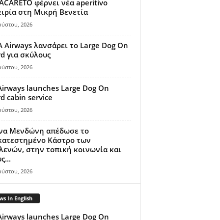
ACARETO φέρνει νέα aperitivo
ιρία στη Μικρή Βενετία
ούστου, 2026
A Airways λανσάρει το Large Dog On
d για σκύλους
ούστου, 2026
Airways launches Large Dog On
d cabin service
ούστου, 2026
ίνα Μενδώνη απέδωσε το
κατεστημένο Κάστρο των
ενών, στην τοπική κοινωνία και
ς...
ούστου, 2026
s In English
Airways launches Large Dog On