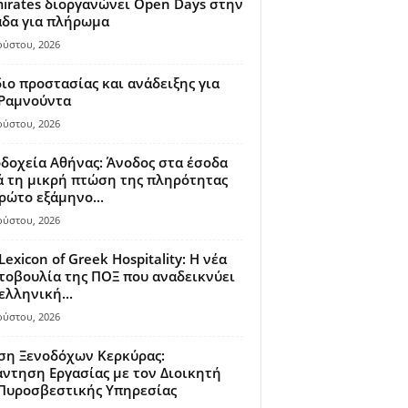
irates διοργανώνει Open Days στην
άδα για πλήρωμα
ούστου, 2026
ιο προστασίας και ανάδειξης για
 Ραμνούντα
ούστου, 2026
δοχεία Αθήνας: Άνοδος στα έσοδα
 τη μικρή πτώση της πληρότητας
ρώτο εξάμηνο...
ούστου, 2026
Lexicon of Greek Hospitality: Η νέα
οβουλία της ΠΟΞ που αναδεικνύει
ελληνική...
ούστου, 2026
ση Ξενοδόχων Κερκύρας:
ντηση Εργασίας με τον Διοικητή
 Πυροσβεστικής Υπηρεσίας