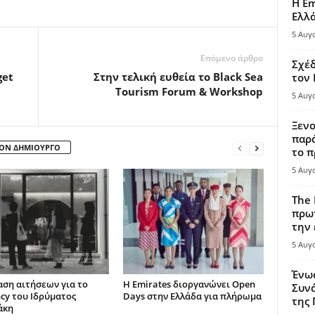
Η Em
Ελλ
5 Αυγ
Επόμενο άρθρο
Σχέδ
get
Στην τελική ευθεία το Black Sea
τον
Tourism Forum & Workshop
5 Αυγ
Ξενο
παρά
ΤΟΝ ΔΗΜΙΟΥΡΓΟ
το π
5 Αυγ
The 
πρωτ
την 
5 Αυγ
Ένω
ση αιτήσεων για το
Η Emirates διοργανώνει Open
Συνά
ncy του Ιδρύματος
Days στην Ελλάδα για πλήρωμα
της
άκη