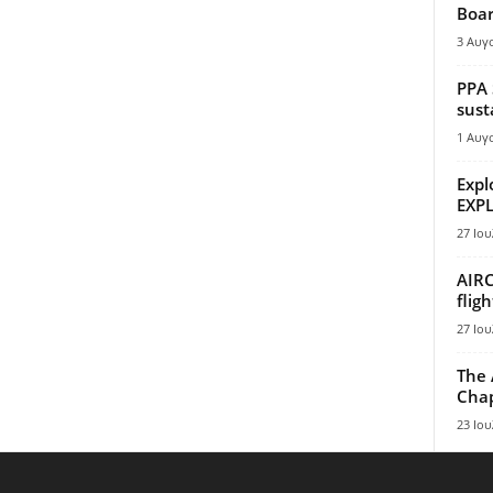
Boar
3 Αυγ
PPA 
sust
1 Αυγ
Expl
EXPL
27 Ιου
AIRC
flig
27 Ιου
The 
Chap
23 Ιου