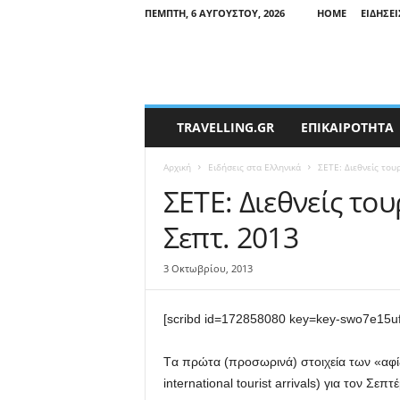
ΠΈΜΠΤΗ, 6 ΑΥΓΟΎΣΤΟΥ, 2026
HOME
ΕΙΔΉΣΕΙ
T
TRAVELLING.GR
ΕΠΙΚΑΙΡΟΤΗΤΑ
r
a
Αρχική
Ειδήσεις στα Ελληνικά
ΣΕΤΕ: Διεθνείς τουρ
v
e
ΣΕΤΕ: Διεθνείς τουρ
l
Σεπτ. 2013
l
i
n
3 Οκτωβρίου, 2013
g
N
[scribd id=172858080 key=key-swo7e15u
e
w
s
Tα πρώτα (προσωρινά) στοιχεία των «αφίξε
international tourist arrivals) για τον Σε