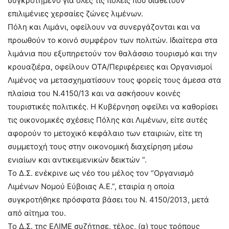
συγκροτημένο για όλες τις πόλεις που διαθέτουν
επιλιμένιες χερσαίες ζώνες λιμένων.
Πόλη και Λιμάνι, οφείλουν να συνεργάζονται και να
προωθούν το κοινό συμφέρον των πολιτών. Ιδιαίτερα στα
λιμάνια που εξυπηρετούν τον θαλάσσιο τουρισμό και την
κρουαζιέρα, οφείλουν ΟΤΑ/Περιφέρειες και Οργανισμοί
Λιμένος να μετασχηματίσουν τους φορείς τους άμεσα στα
πλαίσια του Ν.4150/13 και να ασκήσουν κοινές
τουριστικές πολιτικές. Η Κυβέρνηση οφείλει να καθορίσει
τις οικονομικές σχέσεις Πόλης και Λιμένων, είτε αυτές
αφορούν το μετοχικό κεφάλαιο των εταιριών, είτε τη
συμμετοχή τους στην οικονομική διαχείρηση μέσω
ενιαίων και αντικειμενικών δεικτών ”.
Το Δ.Σ. ενέκρινε ως νέο του μέλος τον “Οργανισμό
Λιμένων Νομού Εύβοιας Α.Ε.”, εταιρία η οποία
συγκροτήθηκε πρόσφατα βάσει του Ν. 4150/2013, μετά
από αίτημα του.
Το Δ.Σ. της ΕΛΙΜΕ συζήτησε, τέλος, (α) τους τρόπους