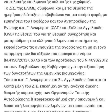
ναυτιλιακής και λιμενικής πολιτικής της χώρας”.
Το Δ.Σ. της ΕΛΙΜΕ, σύμφωνα και με τα θέματα της
ημερήσιας διάταξης, επιβεβαίωσε για μια ακόμα φορά, με
εισηγήσεις του Προέδρου και του Αντιπροέδρου της
Ένωσης κ.κ. Γ. Ανωμερίτη (ΟΛΠ) και Στέλιου Αγγελούδη
(ΟΛΘ) τις θέσεις του για τη θεσμική συγκρότηση και
μεταρρύθμιση του ελληνικού λιμενικού συστήματος,
εκφράζοντας τις ανησυχίες της αγοράς για τη μη ενεργό
εφαρμογή των διατάξεων του πρόσφατου νόμου
(Ν.4150/2013), αλλά και των προτάσεων του Ν.4093/2012
και των Συμβούλων της Κυβέρνησης για την αξιοποίηση
των δυνατοτήτων της λιμενικής βιομηχανίας.
Τόσο οι κ.κ. Γ. Ανωμερίτης και Στ. Αγγελούδης, όσο και τα
λοιπά μέλη του Δ.Σ. επεσήμαναν την ανάγκη άμεσης
θεσμικής συμμετοχής των Οργανισμών Τοπικής
Αυτοδιοίκησης (Περιφέρειες-Δήμοι) στην οικονομική και
διοικητική λειτουργία των λιμένων, με τρόπο ενιαίο και