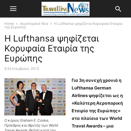
Home
Αεροπορικά Νέα
Η Lufthansa ψηφίζεται Κορυφαία Εταιρία
της Ευρώπης
Η Lufthansa ψηφίζεται
Κορυφαία Εταιρία της
Ευρώπης
9 Σεπτεμβρίου, 2013
Για 3η συνεχή χρονιά η
Lufthansa German
Airlines ψηφίζεται ως η
«Καλύτερη Αεροπορική
Εταιρία της Ευρώπης»
στα πλαίσια των World
Ο κύριος Graham E. Cooke,
Travel Awards – μια
Πρόεδρος και Ιδρυτής των World
Travel Awards (δεξιά) κατά την