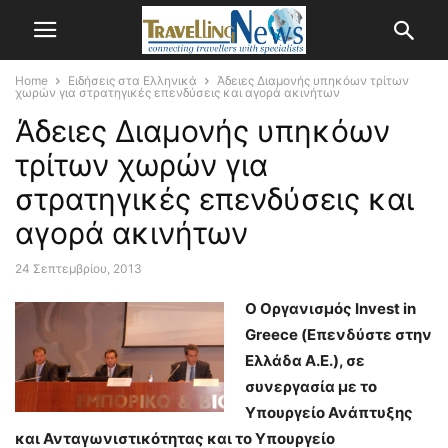
Home
Ειδήσεις στα Ελληνικά
Άδειες Διαμονής υπηκόων τρίτων
χωρών για στρατηγικές επενδύσεις και αγορά ακινήτων
Άδειες Διαμονής υπηκόων
τρίτων χωρών για
στρατηγικές επενδύσεις και
αγορά ακινήτων
24 Σεπτεμβρίου, 2013
Ο Οργανισμός Invest in
Greece (Επενδύστε στην
Ελλάδα Α.Ε.), σε
συνεργασία με το
Υπουργείο Ανάπτυξης
και Ανταγωνιστικότητας και το Υπουργείο