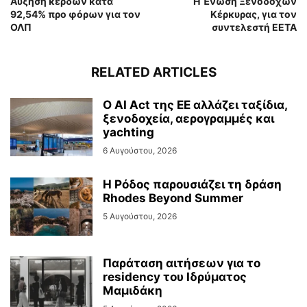
Αύξηση κερδών κατά
Η Ένωση Ξενοδόχων
92,54% προ φόρων για τον
Κέρκυρας, για τον
ΟΛΠ
συντελεστή ΕΕΤΑ
RELATED ARTICLES
Ο AI Act της ΕΕ αλλάζει ταξίδια,
ξενοδοχεία, αερογραμμές και
yachting
6 Αυγούστου, 2026
Η Ρόδος παρουσιάζει τη δράση
Rhodes Beyond Summer
5 Αυγούστου, 2026
Παράταση αιτήσεων για το
residency του Ιδρύματος
Μαμιδάκη